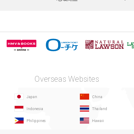
Overseas Websites
Japan
China
Indonesia
Thailand
Philippines
Hawaii