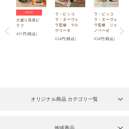
NEW
リ
ラ・ピッコ
ラ・ピッコ
ー
ラ・ターヴォ
ラ・ターヴォ
大盛り高菜ピ
ラ監修 マル
ラ監修 ジェ
ラフ
ゲリータ
ノベーゼ
451
円(税込)
624
円(税込)
624
円(税込)
オリジナル商品 カテゴリ一覧
地域商品