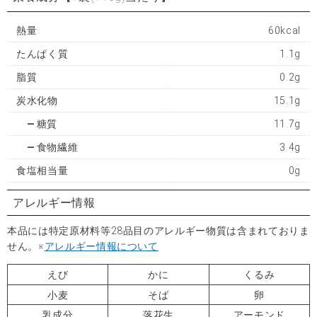
熱量
60kcal
たんぱく質
1.1g
脂質
0.2g
炭水化物
15.1g
糖質
11.7g
食物繊維
3.4g
食塩相当量
0g
アレルギー情報
本品には特定原材料等28品目のアレルギー物質は含まれておりま
せん。※
アレルギー情報について
えび
かに
くるみ
小麦
そば
卵
乳成分
落花生
アーモンド