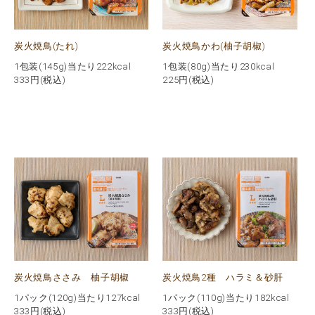
炭火焼鳥(たれ)
炭火焼鳥かわ(柚子胡椒)
1包装(145g)当たり222kcal
1包装(80g)当たり230kcal
333
円(税込)
225
円(税込)
炭火焼鳥ささみ 柚子胡椒
炭火焼鳥2種 ハラミ＆砂肝
1パック(120g)当たり127kcal
1パック(110g)当たり182kcal
333
円(税込)
333
円(税込)