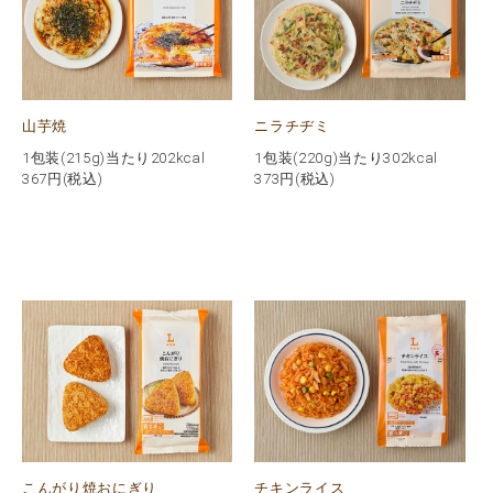
山芋焼
ニラチヂミ
1包装(215g)当たり202kcal
1包装(220g)当たり302kcal
367
円(税込)
373
円(税込)
こんがり焼おにぎり
チキンライス