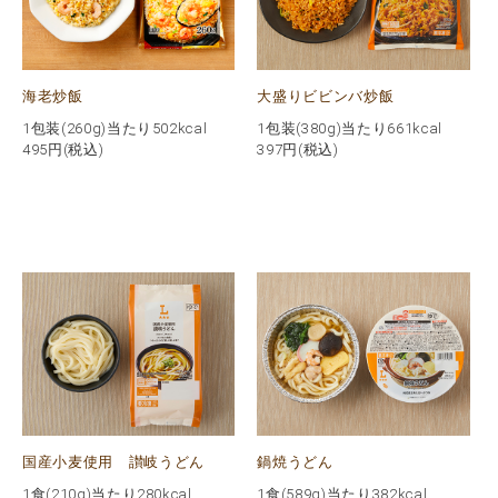
海老炒飯
大盛りビビンバ炒飯
1包装(260g)当たり502kcal
1包装(380g)当たり661kcal
495
円(税込)
397
円(税込)
国産小麦使用 讃岐うどん
鍋焼うどん
1食(210g)当たり280kcal
1食(589g)当たり382kcal