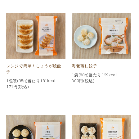
レンジで簡単！しょうが焼餃
海老蒸し餃子
子
1袋(88g)当たり129kcal
1包装(95g)当たり181kcal
300
円(税込)
171
円(税込)