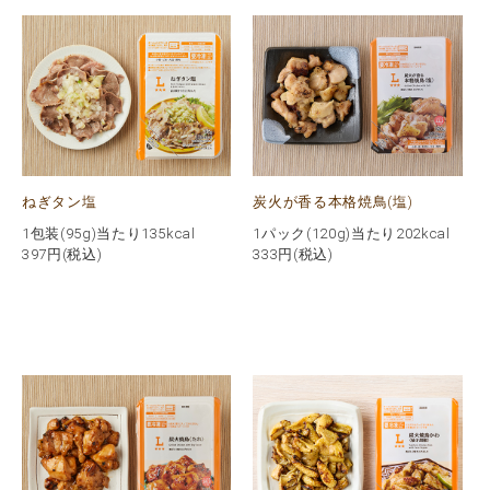
ねぎタン塩
炭火が香る本格焼鳥(塩)
1包装(95g)当たり135kcal
1パック(120g)当たり202kcal
397
円(税込)
333
円(税込)