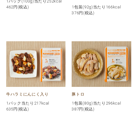
1パック(100g)当たり252kcal
462
円(税込)
1包装(92g)当たり166kcal
376
円(税込)
牛ハラミにんにく入り
豚トロ
1パック当たり217kcal
1包装(80g)当たり296kcal
635
円(税込)
387
円(税込)