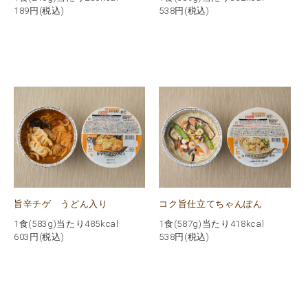
189
円(税込)
538
円(税込)
旨辛チゲ うどん入り
コク旨仕立てちゃんぽん
1食(583g)当たり485kcal
1食(587g)当たり418kcal
603
円(税込)
538
円(税込)