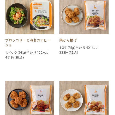
ブロッコリーと海老のアヒー
鶏から揚げ
ジョ
1袋(175g)当たり401kcal
1パック(98g)当たり162kcal
333
円(税込)
451
円(税込)