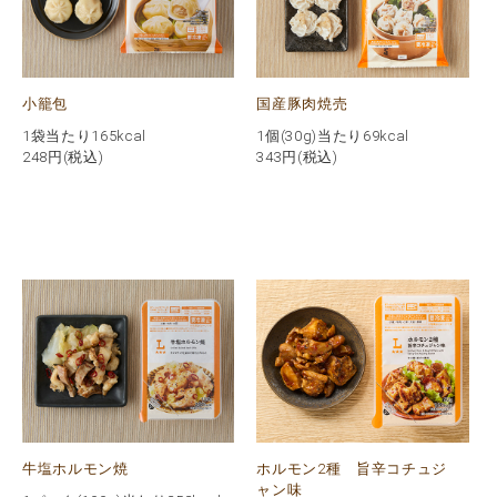
小籠包
国産豚肉焼売
1袋当たり165kcal
1個(30g)当たり69kcal
248
円(税込)
343
円(税込)
牛塩ホルモン焼
ホルモン2種 旨辛コチュジ
ャン味