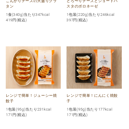
こんがりチーズの大盛りグラ
とろ〜りチーズとショートパ
タン
スタのボロネーゼ
1食(340g)当たり347kcal
1包装(220g)当たり246kcal
419
円(税込)
397
円(税込)
レンジで簡単！ジューシー焼
レンジで簡単！にんにく焼餃
餃子
子
1包装(95g)当たり231kcal
1包装(95g)当たり177kcal
171
円(税込)
171
円(税込)