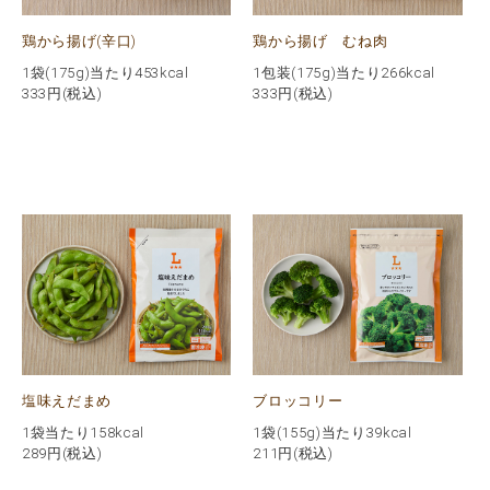
鶏から揚げ(辛口)
鶏から揚げ むね肉
1袋(175g)当たり453kcal
1包装(175g)当たり266kcal
333
円(税込)
333
円(税込)
塩味えだまめ
ブロッコリー
1袋当たり158kcal
1袋(155g)当たり39kcal
289
円(税込)
211
円(税込)