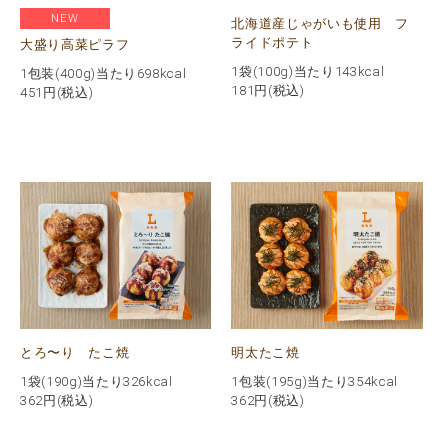
NEW
北海道産じゃがいも使用 フ
ライドポテト
大盛り高菜ピラフ
1袋(100g)当たり143kcal
1包装(400g)当たり698kcal
181
円(税込)
451
円(税込)
とろ〜り たこ焼
明太たこ焼
1袋(190g)当たり326kcal
1包装(195g)当たり354kcal
362
円(税込)
362
円(税込)