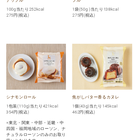
ナップル
プル
100g当たり252kcal
1袋(50g )当たり138kcal
275
円(税込)
275
円(税込)
シナモンロール
焦がしバター香るカヌレ
1包装(110g)当たり421kcal
1個(43g)当たり145kcal
354
円(税込)
462
円(税込)
※東北・関東・中部・近畿・中
四国・福岡地域のローソン、ナ
チュラルローソンのみのお取り