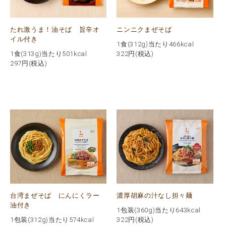
たれ激うま！油そば 旨辛オ
ニンニクまぜそば
イル付き
1食(312g)当たり466kcal
1食(313g)当たり501kcal
322
円(税込)
297
円(税込)
台湾まぜそば にんにくラー
濃厚胡麻の汁なし担々麺
油付き
1包装(360g)当たり643kcal
1包装(312g)当たり574kcal
322
円(税込)