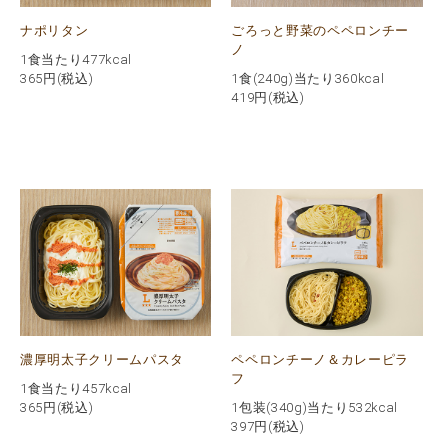
ナポリタン
ごろっと野菜のペペロンチー
ノ
1食当たり477kcal
365
円(税込)
1食(240g)当たり360kcal
419
円(税込)
濃厚明太子クリームパスタ
ペペロンチーノ＆カレーピラ
フ
1食当たり457kcal
365
円(税込)
1包装(340g)当たり532kcal
397
円(税込)