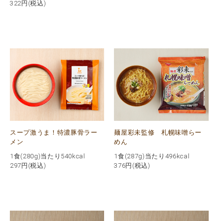
322
円(税込)
スープ激うま！特濃豚骨ラー
麺屋彩未監修 札幌味噌らー
メン
めん
1食(280g)当たり540kcal
1食(287g)当たり496kcal
297
円(税込)
376
円(税込)