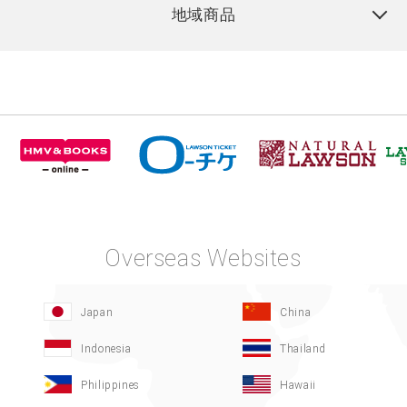
地域商品
Overseas Websites
Japan
China
Indonesia
Thailand
Philippines
Hawaii