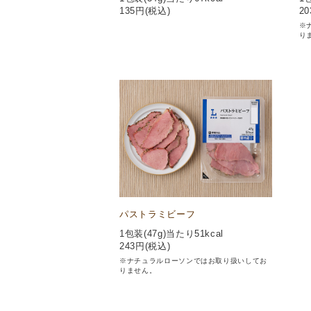
135
円(税込)
20
※
り
パストラミビーフ
1包装(47g)当たり51kcal
243
円(税込)
※ナチュラルローソンではお取り扱いしてお
りません。