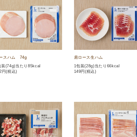
ースハム 74g
肩ロース生ハム
包装(74g)当たり85kcal
1包装(28g)当たり66kcal
2
円(税込)
149
円(税込)