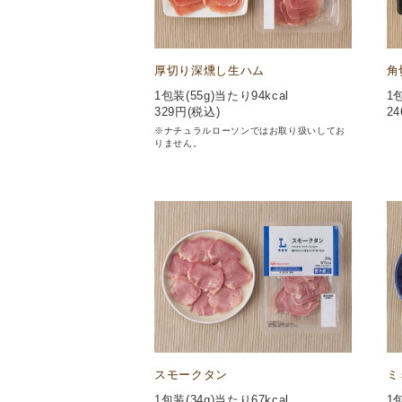
厚切り深燻し生ハム
角
1包装(55g)当たり94kcal
1
329
円(税込)
24
※ナチュラルローソンではお取り扱いしてお
りません。
スモークタン
ミ
1包装(34g)当たり67kcal
1