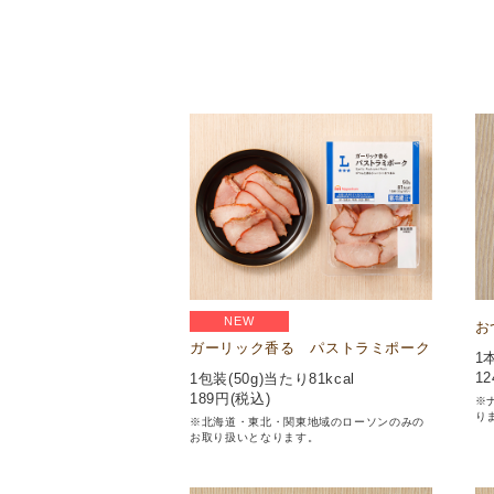
NEW
お
ガーリック香る パストラミポーク
1本
12
1包装(50g)当たり81kcal
189
円(税込)
※
り
※北海道・東北・関東地域のローソンのみの
お取り扱いとなります。