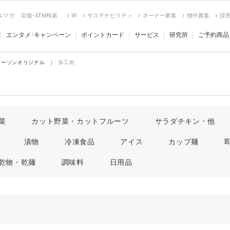
ルマガ
店舗･ATM検索
IR
サステナビリティ
オーナー募集
物件募集
採
エンタメ･キャンペーン
ポイントカード
サービス
研究所
ご予約商品
ローソンオリジナル
加工肉
菜
カット野菜・カットフルーツ
サラダチキン・他
漬物
冷凍食品
アイス
カップ麺
乾物・乾麺
調味料
日用品