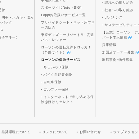
字選択式宝くじ）
ジ
- 環境への取り組み
スポーツくじ(toto・BIG)
受付
- 社会への取り組み
Loppiお取扱いサービス一覧
、切手・ハガキ・収入
- ガバナンス
ーパック
プリペイドシート・ネット用マネ
- サステナビリティニ
ーの販売
ビス
【公式】ローソン ア
東京ディズニーリゾート®・高速
電子マネー）
パート求人情報
バス・レジャー
採用情報
ローソンの運転免許トロッカ！
（外部サイト）
加盟店オーナー募集
ローソンの保険サービス
出店事例･物件募集
- ちょいのり保険
- バイク自賠責保険
- 自転車保険
- ゴルファー保険
- インターネットで申し込める保
険@ほけんセレクト
推奨環境について
リンクについて
お問い合わせ
ウェブアクセシ