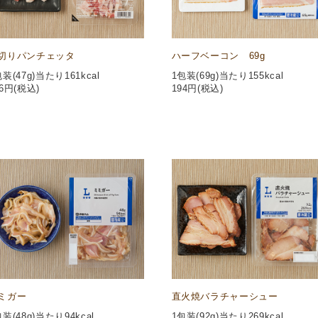
切りパンチェッタ
ハーフベーコン 69g
包装(47g)当たり161kcal
1包装(69g)当たり155kcal
6
円(税込)
194
円(税込)
ミガー
直火焼バラチャーシュー
包装(48g)当たり94kcal
1包装(92g)当たり269kcal