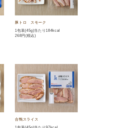
豚トロ スモーク
1包装(45g)当たり184kcal
268
円(税込)
合鴨スライス
1包装(45g)当たり97kcal