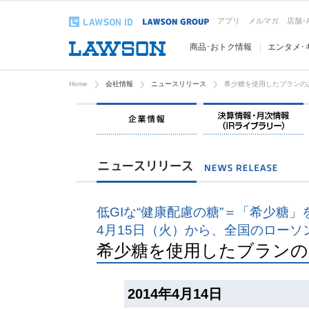
アプリ
メルマガ
店舗･
商品･おトク情報
エンタメ･
Home
会社情報
ニュースリリース
希少糖を使用したブランの
企業情報
低GIな“健康配慮の糖”＝「希少糖」
4月15日（火）から、全国のローソ
希少糖を使用したブランの
2014年4月14日