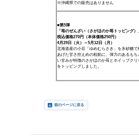
※沖縄県での販売はありません
■第
5
弾
「苺のぜんざい（さがほのか苺トッピング）
税込価格
270
円（本体価格
250
円）
4
月
29
日（火）～
5
月
12
日（月）
北海道産の小豆「ゆめむらさき」を氷砂糖で
あげた甘さ控えめの粒餡に、弾力のあるもち
い甘みが特徴のさがほのか苺とホイップクリ
をトッピングしました。
前のページに戻る