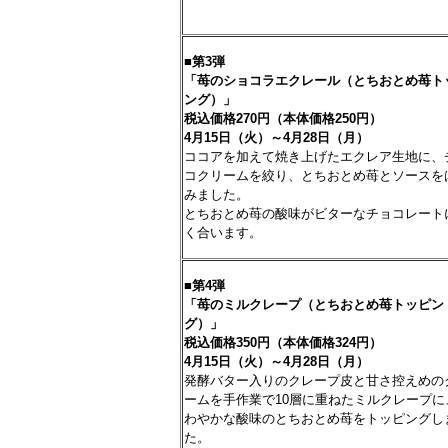
■第
3
弾
「苺のショコラエクレール（とちおとめ苺ト
ング）」
税込価格
270
円（本体価格
250
円）
4
月
15
日（火）～
4
月
28
日（月）
ココアを加えて焼き上げたエクレア生地に、
コクリームを絞り、とちおとめ苺とソースを
みました。
とちおとめ苺の酸味がビターなチョコレート
く合います。
■第
4
弾
「苺のミルクレープ（とちおとめ苺トッピン
グ）」
税込価格
350
円（本体価格
324
円）
4
月
15
日（火）～
4
月
28
日（月）
発酵バター入りのクレープ皮と甘さ控えめの
ームを手作業で10層に重ねたミルクレープに
わやかな酸味のとちおとめ苺をトッピングし
た。