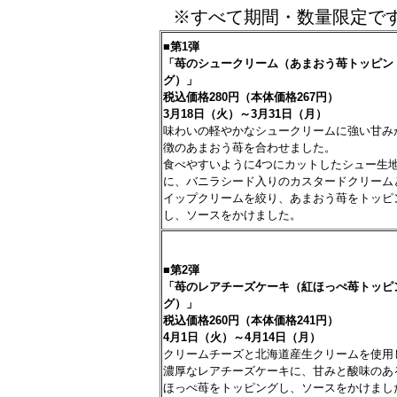
※すべて期間・数量限定で
■第
1
弾
「苺のシュークリーム（あまおう苺トッピン
グ）」
税込価格
280
円（本体価格
267
円）
3
月
18
日（火）～
3
月
31
日（月）
味わいの軽やかなシュークリームに強い甘み
徴のあまおう苺を合わせました。
食べやすいように4つにカットしたシュー生
に、バニラシード入りのカスタードクリーム
イップクリームを絞り、あまおう苺をトッピ
し、ソースをかけました。
■第
2
弾
「苺のレアチーズケーキ（紅ほっぺ苺トッピ
グ）」
税込価格
260
円（本体価格
241
円）
4
月
1
日（火）～
4
月
14
日（月）
クリームチーズと北海道産生クリームを使用
濃厚なレアチーズケーキに、甘みと酸味のあ
ほっぺ苺をトッピングし、ソースをかけまし