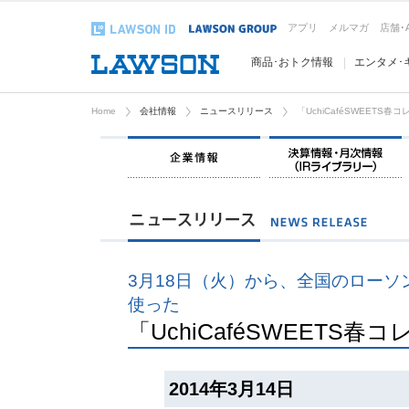
アプリ
メルマガ
店舗･
商品･おトク情報
エンタメ･
Home
会社情報
ニュースリリース
「UchiCaféSWEETS春
企業情報
3月18日（火）から、全国のローソン
使った
「UchiCaféSWEETS春
2014年3月14日