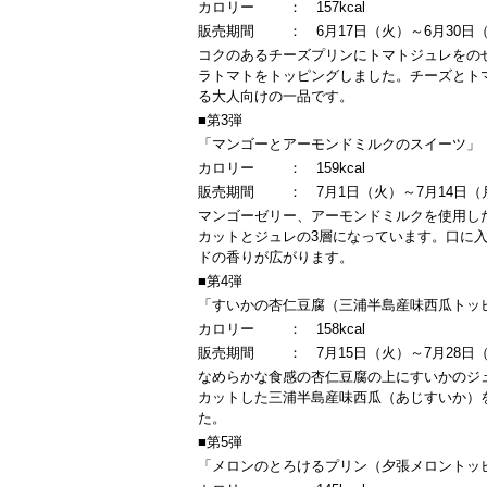
カロリー
：
157kcal
販売期間
：
6月17日（火）～6月30日
コクのあるチーズプリンにトマトジュレをの
ラトマトをトッピングしました。チーズとト
る大人向けの一品です。
■第3弾
「マンゴーとアーモンドミルクのスイーツ」
カロリー
：
159kcal
販売期間
：
7月1日（火）～7月14日（
マンゴーゼリー、アーモンドミルクを使用し
カットとジュレの3層になっています。口に
ドの香りが広がります。
■第4弾
「すいかの杏仁豆腐（三浦半島産味西瓜トッ
カロリー
：
158kcal
販売期間
：
7月15日（火）～7月28日
なめらかな食感の杏仁豆腐の上にすいかのジ
カットした三浦半島産味西瓜（あじすいか）
た。
■第5弾
「メロンのとろけるプリン（夕張メロントッ