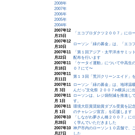
2008年
2007年
2006年
2005年
2004年
2007年12
「エコプロダクツ２００７」にロ
月15日
2007年12
ローソン「緑の募金」は、「エコ
月10日
2007年11
「第１回アジア・太平洋水サミッ
月22日
配布を行います
2007年11
「ケータイ運動」について中高生
月18日
０７にて〜
2007年11
第１３回「荒川クリーンエイド」を
月11日
2007年11
ローソン「緑の募金」は、地球温暖
月 3日
んだっ”文化祭 ２００７in横浜｣
2007年11
ローソンは、レジ袋削減を推進し
月 1日
す。
2007年11
環境大臣賞奨励賞ダブル受賞を記
月 1日
のチャレンジ宣言」を応援します
2007年10
「しながわ夢さん橋２００７」に
月28日
く学んでいただきました
2007年10
神戸市内のローソン１０店舗で、こ
月27日
した