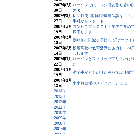
2007年3月
ローソンでは、レジ袋と割り箸の削
30日
スタート
2007年3月
レジ袋使用削減で環境保護を！「
27日
手町からスタート
2007年3月
コンビニエンスストア業界で初め
19日
採用します
2007年3月
割り箸の削減を目指して"ケータイ
19日
2007年2月
松蔭高校の教育活動に協力し、神
14日
しします
2007年1月
ローソンとフィリップモリス社は
22日
た
2007年1月
小学生が社会の仕組みを学ぶ体験
19日
2007年1月
東京お台場のメディアージュにロ
13日
2014年
2013年
2012年
2011年
2010年
2009年
2008年
2007年