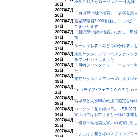
小学生14人がローソンの一日店員
30日
2007年7月
「新潟県中越沖地震」：規模を拡
20日
2007年7月
宮城県職員3,000名様に「コン
17日
てまいります
2007年7月
「新潟県中越沖地震」に対し、甲
17日
施
2007年7月
ケータイお箸「みどりのかけ箸」をL
17日
2007年6月
東京ヤクルトスワローズファンク
24日
をプレゼントしました！
2007年6月
「川崎フロンターレ・ローソンエ
23日
た！
2007年6月
東京ヤクルトスワローズにオリジ
19日
2007年6月
“エコライフ･フェア２００７”に
3日
2007年5月
宮城県と災害時の救援で協定を締
28日
2007年5月
ローソン「花と緑の日」（5月20
14日
富士山ではお客さまと一緒に森林
2007年4月
「能登半島地震災害」の被害に対し
25日
2007年4月
「よこはま花と緑のスプリングフ
13日