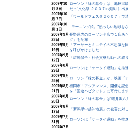
2007年10
ローソン「緑の募金」は、地球温暖
月 8日
だっ"文化祭 ２００７in横浜｣に出
2007年10
「ワールドフェスタ２００７」で
月 7日
2007年10
｢モーニング娘。"熱っちい地球を
月 1日
2007年9月
長野県内のローソン全店で１店あ
28日
グ」を配布
2007年9月
「アーサーとミニモイの不思議な
19日
を呼びかけました！
2007年9月
「環境保全・社会貢献活動への取
12日
2007年8月
ローソンは「ケータイ運動」を推進
29日
2007年8月
ローソン「緑の募金」が、映画『
25日
2007年8月
福岡市「アジアマンス」開催を記
21日
を「国連ハビタット」に寄付しま
2007年8月
ローソン「緑の募金」は“軽井沢八
20日
2007年8月
「新潟県中越沖地震」の被害に対
17日
2007年7月
ローソンは「ケータイ運動」を推
31日
2007年7月