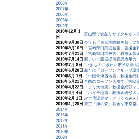
2008年
2007年
2006年
2005年
2004年
2010年12月 1
富山県で食品リサイクルがス
日
2010年9月30日
今年も「東京国際映画祭」に
2010年9月16日
「宮崎県口蹄疫被害」義援金
2010年7月21日
「宮崎県口蹄被害」義援金募
2010年7月14日
新しい「臓器提供意思表示カ
2010年7月 8日
“いきものにぎわい市民活動大
2010年6月28日
新たに「ローソングループ環
2010年6月 1日
「中国青海省地震」救援金総
2010年5月21日
全国のローソン店舗で「宮崎
2010年4月22日
「チリ大地震」救援金総額２
2010年3月 4日
「ハイチ地震」救援金総額３
2010年2月 1日
次世代認定マーク（くるみん
2010年1月28日
東京「海の森」募金を東京都
2014年
2013年
2012年
2011年
2010年
2009年