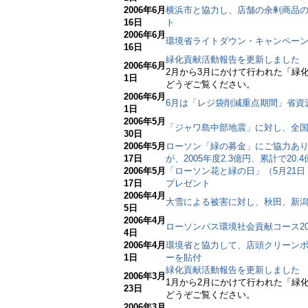
2006年6月
横浜市と協力し、店舗の余剰商品
16日
ト
2006年6月
環境省ライトダウン・キャンペーン
16日
緑化貢献活動報告を更新しました
2006年6月
2月から3月にかけて行われた「緑
1日
どうぞご覧ください。
2006年6月
6月は「レジ袋削減重点期間」省資
1日
2006年5月
「ジャワ島中部地震」に対し、全
30日
2006年5月
ローソン「緑の募金」にご協力あ
17日
が、2005年度2.3億円、累計で20
2006年5月
「ローソン花と緑の日」（5月21
17日
プレゼント
2006年4月
大雪による被害に対し、秋田、新潟、
5日
2006年4月
ローソンパス環境社会貢献コース200
4日
2006年4月
環境省と協力して、店頭クリーン
1日
ーを貼付
緑化貢献活動報告を更新しました
2006年3月
1月から2月にかけて行われた「緑
23日
どうぞご覧ください。
2006年3月