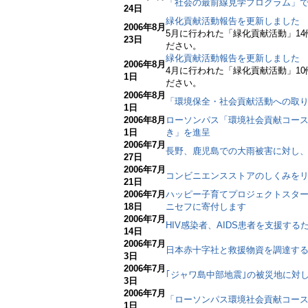
「社会の最前線見学プログラム」
24日
緑化貢献活動報告を更新しました
2006年8月
5月に行われた「緑化貢献活動」1
23日
ださい。
緑化貢献活動報告を更新しました
2006年8月
4月に行われた「緑化貢献活動」1
1日
ださい。
2006年8月
「環境保全・社会貢献活動への取り
1日
2006年8月
ローソンパス「環境社会貢献コー
1日
き」を進呈
2006年7月
長野、鹿児島での大雨被害に対し
27日
2006年7月
コンビニエンスストアのしくみを
21日
2006年7月
ハッピー子育てプロジェクトスター
18日
ニセフに寄付します
2006年7月
HIV感染者、AIDS患者を支援す
14日
2006年7月
日本赤十字社と救援物資を調達す
3日
2006年7月
｢ジャワ島中部地震｣の被災地に対し、
3日
2006年7月
「ローソンパス環境社会貢献コー
1日