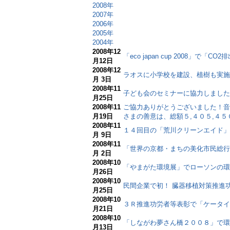
2008年
2007年
2006年
2005年
2004年
2008年12
「eco japan cup 2008」
月12日
2008年12
ラオスに小学校を建設、植樹も実施
月 3日
2008年11
子ども会のセミナーに協力しました
月25日
2008年11
ご協力ありがとうございました！音
月19日
さまの善意は、総額５,４０５,４
2008年11
１４回目の「荒川クリーンエイド」
月 9日
2008年11
「世界の京都・まちの美化市民総行
月 2日
2008年10
「やまがた環境展」でローソンの環
月26日
2008年10
民間企業で初！ 臓器移植対策推進
月25日
2008年10
３Ｒ推進功労者等表彰で「ケータイ
月21日
2008年10
「しながわ夢さん橋２００８」で環
月13日