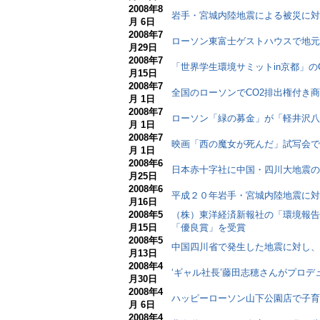
2008年8
岩手・宮城内陸地震による被災に対し
月 6日
2008年7
ローソン東富士ゲストハウスで地元
月29日
2008年7
「世界学生環境サミットin京都」の
月15日
2008年7
全国のローソンでCO2排出権付き商品
月 1日
2008年7
ローソン「緑の募金」が「軽井沢八
月 1日
2008年7
映画「西の魔女が死んだ」試写会で
月 1日
2008年6
日本赤十字社に中国・四川大地震の
月25日
2008年6
平成２０年岩手・宮城内陸地震に対
月16日
2008年5
（株）東洋経済新報社の「環境報告
月15日
「優良賞」を受賞
2008年5
中国四川省で発生した地震に対し、
月13日
2008年4
‘ギャル社長’藤田志穂さんがプロ
月30日
2008年4
ハッピーローソン山下公園店で子育
月 6日
2008年4