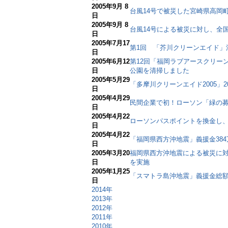
2005年9月 8
台風14号で被災した宮崎県高岡
日
2005年9月 8
台風14号による被災に対し、全
日
2005年7月17
第1回 「芥川クリーンエイド」
日
2005年6月12
第12回「福岡ラブアースクリー
日
公園を清掃しました
2005年5月29
「多摩川クリーンエイド2005」
日
2005年4月29
民間企業で初！ローソン「緑の
日
2005年4月22
ローソンパスポイントを換金し、社
日
2005年4月22
「福岡県西方沖地震」義援金384
日
2005年3月20
福岡県西方沖地震による被災に
日
を実施
2005年1月25
「スマトラ島沖地震」義援金総額8
日
2014年
2013年
2012年
2011年
2010年