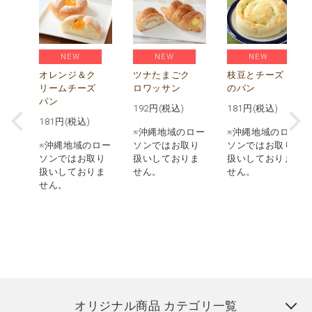
NEW
NEW
NEW
べ
贅
オレンジ＆ク
ツナたまごク
枝豆とチーズ
枚
リームチーズ
ロワッサン
のパン
パン
192
円(税込)
181
円(税込)
181
円(税込)
ロー
※沖縄地域のロー
※沖縄地域のロー
取り
※沖縄地域のロー
ソンではお取り
ソンではお取り
りま
ソンではお取り
扱いしておりま
扱いしておりま
扱いしておりま
せん。
せん。
せん。
オリジナル商品 カテゴリ一覧