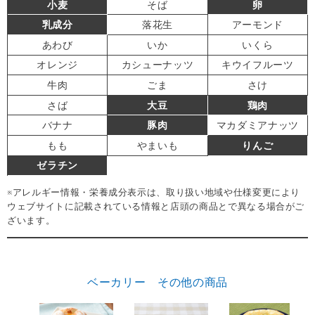
小麦
そば
卵
乳成分
落花生
アーモンド
あわび
いか
いくら
オレンジ
カシューナッツ
キウイフルーツ
牛肉
ごま
さけ
さば
大豆
鶏肉
バナナ
豚肉
マカダミアナッツ
もも
やまいも
りんご
ゼラチン
※アレルギー情報・栄養成分表示は、取り扱い地域や仕様変更により
ウェブサイトに記載されている情報と店頭の商品とで異なる場合がご
ざいます。
ベーカリー その他の商品