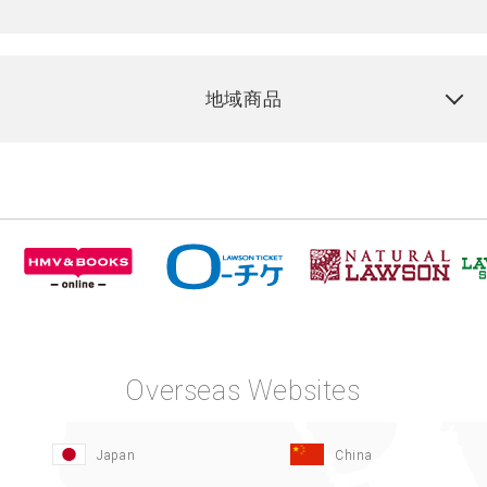
地域商品
Overseas Websites
Japan
China