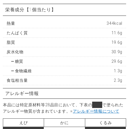
栄養成分
【1個当たり】
熱量
344kcal
たんぱく質
11.6g
脂質
19.6g
炭水化物
30.9g
糖質
29.6g
食物繊維
1.3g
食塩相当量
2.3g
アレルギー情報
本品には特定原材料等28品目において、下表の
■
で塗られた
アレルギー物質が含まれています。
※
アレルギー情報について
えび
かに
くるみ