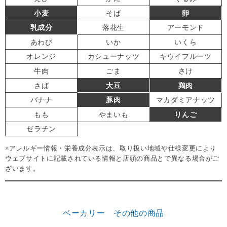
小麦
そば
卵
乳成分
落花生
アーモンド
あわび
いか
いくら
オレンジ
カシューナッツ
キウイフルーツ
牛肉
ごま
さけ
さば
大豆
鶏肉
バナナ
豚肉
マカダミアナッツ
もも
やまいも
りんご
ゼラチン
※アレルギー情報・栄養成分表示は、取り扱い地域や仕様変更により
ウェブサイトに記載されている情報と店頭の商品とで異なる場合がご
ざいます。
ベーカリー その他の商品