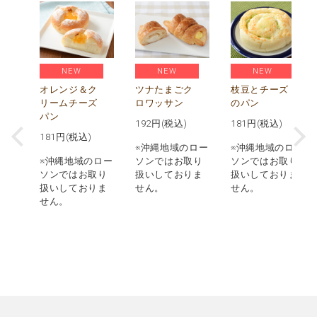
NEW
NEW
NEW
べ
贅
オレンジ＆ク
ツナたまごク
枝豆とチーズ
枚
リームチーズ
ロワッサン
のパン
パン
192
円(税込)
181
円(税込)
181
円(税込)
ロー
※沖縄地域のロー
※沖縄地域のロー
取り
※沖縄地域のロー
ソンではお取り
ソンではお取り
りま
ソンではお取り
扱いしておりま
扱いしておりま
扱いしておりま
せん。
せん。
せん。