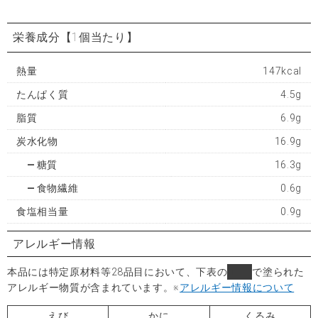
栄養成分
【1個当たり】
熱量
147kcal
たんぱく質
4.5g
脂質
6.9g
炭水化物
16.9g
糖質
16.3g
食物繊維
0.6g
食塩相当量
0.9g
アレルギー情報
本品には特定原材料等28品目において、下表の
■
で塗られた
アレルギー物質が含まれています。
※
アレルギー情報について
えび
かに
くるみ