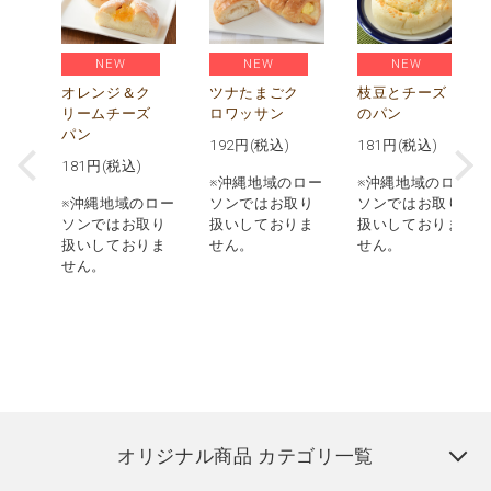
NEW
NEW
NEW
べ
贅
オレンジ＆ク
ツナたまごク
枝豆とチーズ
枚
リームチーズ
ロワッサン
のパン
パン
192
円(税込)
181
円(税込)
181
円(税込)
ロー
※沖縄地域のロー
※沖縄地域のロー
取り
※沖縄地域のロー
ソンではお取り
ソンではお取り
りま
ソンではお取り
扱いしておりま
扱いしておりま
扱いしておりま
せん。
せん。
せん。
オリジナル商品 カテゴリ一覧