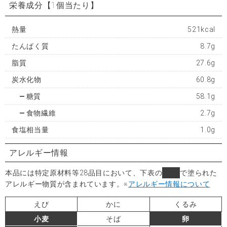
栄養成分
【1個当たり】
熱量
521kcal
たんぱく質
8.7g
脂質
27.6g
炭水化物
60.8g
糖質
58.1g
食物繊維
2.7g
食塩相当量
1.0g
アレルギー情報
本品には特定原材料等28品目において、下表の
■
で塗られた
アレルギー物質が含まれています。
※
アレルギー情報について
えび
かに
くるみ
小麦
そば
卵