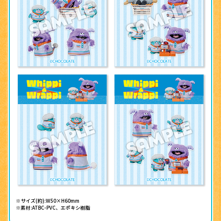
※サイズ(約):W50×H60mm
※素材:ATBC-PVC、エポキシ樹脂