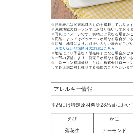
※熱量表示は関東地域のものを掲載しておりま
※沖縄地域のローソンではお取り扱いしており
※写真はイメージです。実物とは異なる場合が
※商品によってはパッケージが異なる場合がご
※店舗、地域によりお取扱いのない場合がござ
お取り扱い地域区分の詳細はこちら
※地域により予告なく販売終了になる場合がご
※一部の店舗により、発売日が異なる場合がご
※「ローソン標準価格」とは、株式会社ローソ
して各店舗に対し推奨する売価のことをいいま
アレルギー情報
本品には特定原材料等28品目におい
えび
かに
落花生
アーモンド