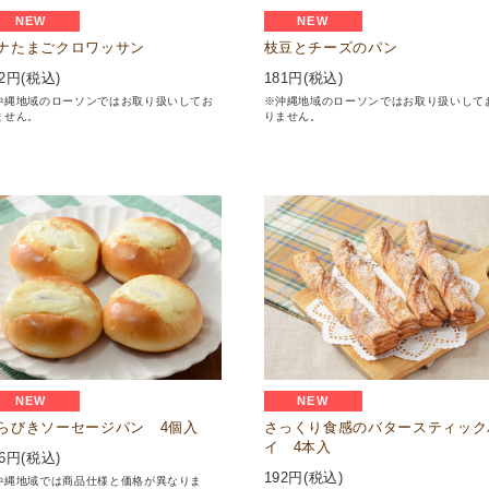
NEW
NEW
ナたまごクロワッサン
枝豆とチーズのパン
2
円(税込)
181
円(税込)
沖縄地域のローソンではお取り扱いしてお
※沖縄地域のローソンではお取り扱いして
ません。
りません。
NEW
NEW
らびきソーセージパン 4個入
さっくり食感のバタースティック
イ 4本入
6
円(税込)
192
円(税込)
沖縄地域では商品仕様と価格が異なりま