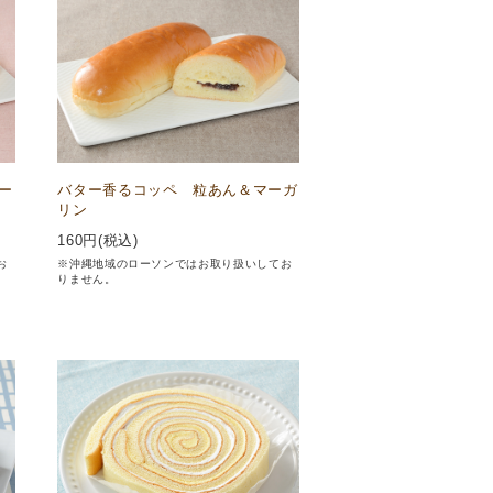
ー
バター香るコッペ 粒あん＆マーガ
リン
160
円(税込)
お
※沖縄地域のローソンではお取り扱いしてお
りません。