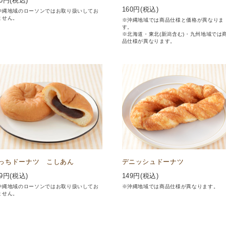
0
円(税込)
160
円(税込)
沖縄地域のローソンではお取り扱いしてお
ません。
※沖縄地域では商品仕様と価格が異なりま
す。
※北海道・東北(新潟含む)・九州地域では
品仕様が異なります。
っちドーナツ こしあん
デニッシュドーナツ
9
円(税込)
149
円(税込)
沖縄地域のローソンではお取り扱いしてお
※沖縄地域では商品仕様が異なります。
ません。