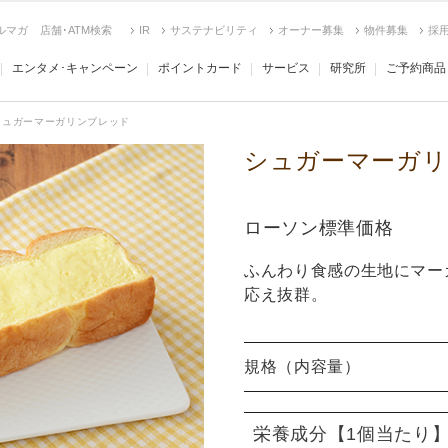
ルマガ
店舗･ATM検索
IR
サステナビリティ
オーナー募集
物件募集
採
エンタメ･キャンペーン
ポイントカード
サービス
研究所
ご予約商品
シュガーマーガリンブレッド
シュガーマーガリ
ローソン標準価格
ふんわり食感の生地にマー
応え抜群。
規格（内容量）
栄養成分
【1個当たり