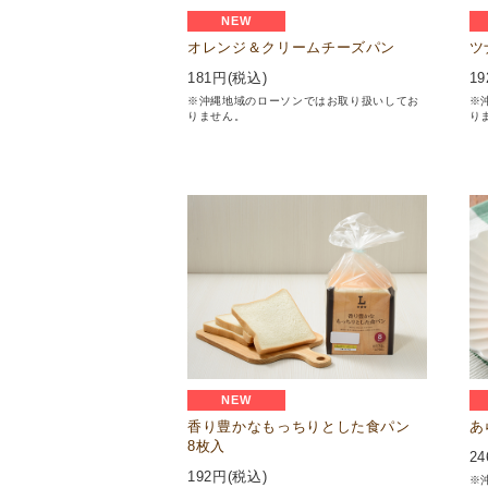
NEW
オレンジ＆クリームチーズパン
ツ
181
円(税込)
19
※沖縄地域のローソンではお取り扱いしてお
※
りません。
り
NEW
香り豊かなもっちりとした食パン
あ
8枚入
24
192
円(税込)
※