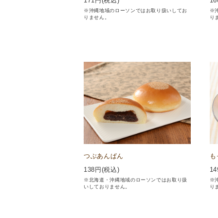
171
円(税込)
16
※沖縄地域のローソンではお取り扱いしてお
※
りません。
り
つぶあんぱん
も
138
円(税込)
14
※北海道・沖縄地域のローソンではお取り扱
※
いしておりません。
り