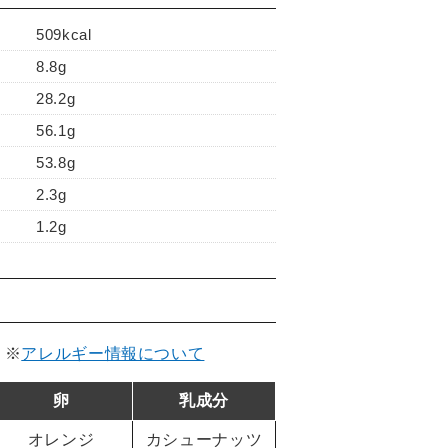
509kcal
8.8g
28.2g
56.1g
53.8g
2.3g
1.2g
。
※
アレルギー情報について
卵
乳成分
オレンジ
カシューナッツ