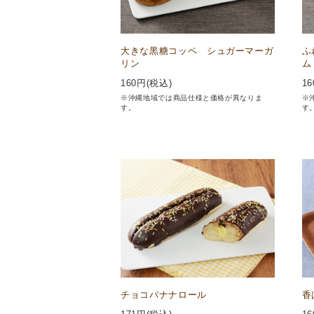
大きな黒糖コッペ シュガーマーガ
ふ
リン
ム
160
円(税込)
16
※沖縄地域では商品仕様と価格が異なりま
※
す。
す
チョコバナナロール
香