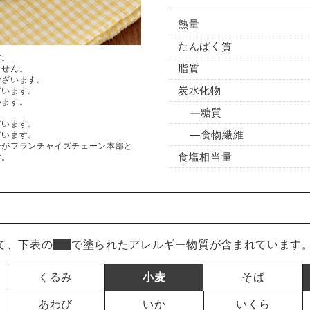
熱量
たんぱく質
す。
脂質
ません。
ございます。
炭水化物
ざいます。
います。
糖質
ざいます。
食物繊維
ざいます。
ンがフランチャイズチェーン本部と
食塩相当量
す。
て、下表の
■
で塗られたアレルギー物質が含まれています
くるみ
小麦
そば
あわび
いか
いくら