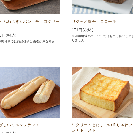
わふわちぎりパン チョコクリー
ザクっと塩チョコロール
171
円(税込)
0
円(税込)
※沖縄地域のローソンではお取り扱いして
りません。
沖縄地域では商品仕様と価格が異なりま
。
ばしいミルクフランス
生クリームとたまごの旨じゅわフ
ンチトースト