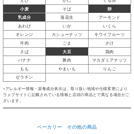
えび
かに
くるみ
小麦
そば
卵
乳成分
落花生
アーモンド
あわび
いか
いくら
オレンジ
カシューナッツ
キウイフルーツ
牛肉
ごま
さけ
さば
大豆
鶏肉
バナナ
豚肉
マカダミアナッツ
もも
やまいも
りんご
ゼラチン
※アレルギー情報・栄養成分表示は、取り扱い地域や仕様変更により
ウェブサイトに記載されている情報と店頭の商品とで異なる場合がご
ざいます。
ベーカリー その他の商品