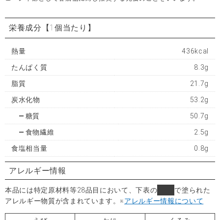
栄養成分
【1個当たり】
熱量
436kcal
たんぱく質
8.3g
脂質
21.7g
炭水化物
53.2g
糖質
50.7g
食物繊維
2.5g
食塩相当量
0.8g
アレルギー情報
本品には特定原材料等28品目において、下表の
■
で塗られた
アレルギー物質が含まれています。
※
アレルギー情報について