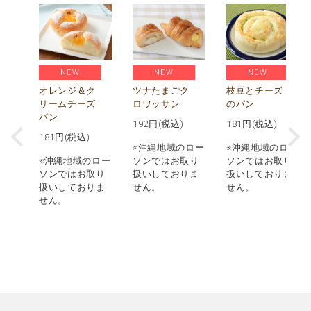
NEW
NEW
NEW
べ
贅
オレンジ＆ク
ツナたまごク
枝豆とチーズ
枚
リームチーズ
ロワッサン
のパン
パン
192
円(税込)
181
円(税込)
181
円(税込)
ロー
※沖縄地域のロー
※沖縄地域のロー
取り
※沖縄地域のロー
ソンではお取り
ソンではお取り
りま
ソンではお取り
扱いしておりま
扱いしておりま
扱いしておりま
せん。
せん。
せん。