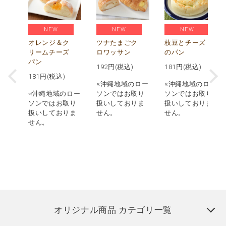
NEW
NEW
NEW
べ
贅
オレンジ＆ク
ツナたまごク
枝豆とチーズ
枚
リームチーズ
ロワッサン
のパン
パン
192
円(税込)
181
円(税込)
181
円(税込)
ロー
※沖縄地域のロー
※沖縄地域のロー
取り
※沖縄地域のロー
ソンではお取り
ソンではお取り
りま
ソンではお取り
扱いしておりま
扱いしておりま
扱いしておりま
せん。
せん。
せん。
オリジナル商品 カテゴリ一覧