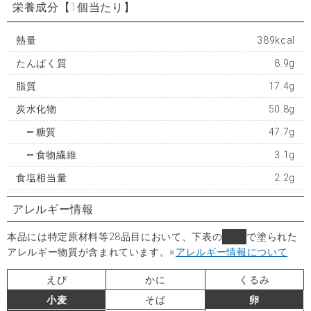
栄養成分
【1個当たり】
熱量
389kcal
たんぱく質
8.9g
脂質
17.4g
炭水化物
50.8g
糖質
47.7g
食物繊維
3.1g
食塩相当量
2.2g
アレルギー情報
本品には特定原材料等28品目において、下表の
■
で塗られた
アレルギー物質が含まれています。
※
アレルギー情報について
えび
かに
くるみ
小麦
そば
卵