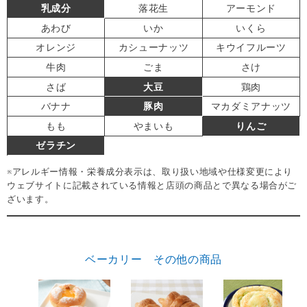
乳成分
落花生
アーモンド
あわび
いか
いくら
オレンジ
カシューナッツ
キウイフルーツ
牛肉
ごま
さけ
さば
大豆
鶏肉
バナナ
豚肉
マカダミアナッツ
もも
やまいも
りんご
ゼラチン
※アレルギー情報・栄養成分表示は、取り扱い地域や仕様変更により
ウェブサイトに記載されている情報と店頭の商品とで異なる場合がご
ざいます。
ベーカリー その他の商品