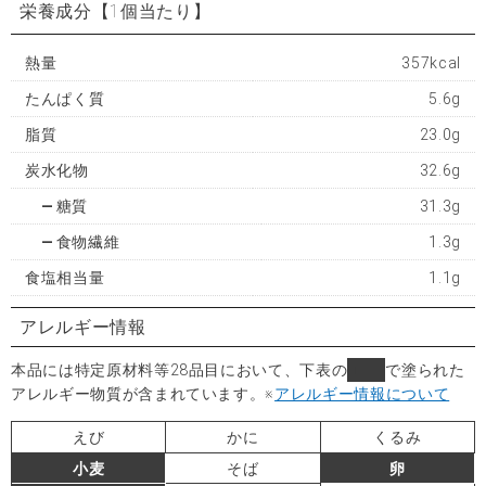
栄養成分
【1個当たり】
熱量
357kcal
たんぱく質
5.6g
脂質
23.0g
炭水化物
32.6g
糖質
31.3g
食物繊維
1.3g
食塩相当量
1.1g
アレルギー情報
本品には特定原材料等28品目において、下表の
■
で塗られた
アレルギー物質が含まれています。
※
アレルギー情報について
えび
かに
くるみ
小麦
そば
卵