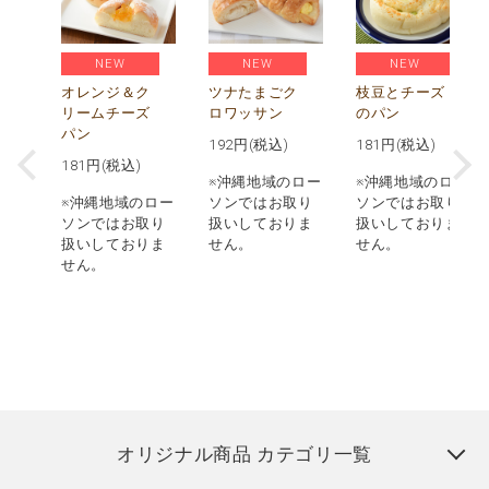
NEW
NEW
NEW
べ
贅
オレンジ＆ク
ツナたまごク
枝豆とチーズ
枚
リームチーズ
ロワッサン
のパン
パン
192
円(税込)
181
円(税込)
181
円(税込)
ロー
※沖縄地域のロー
※沖縄地域のロー
取り
※沖縄地域のロー
ソンではお取り
ソンではお取り
りま
ソンではお取り
扱いしておりま
扱いしておりま
扱いしておりま
せん。
せん。
せん。
オリジナル商品 カテゴリ一覧