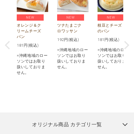
NEW
NEW
NEW
べ
贅
オレンジ＆ク
ツナたまごク
枝豆とチーズ
枚
リームチーズ
ロワッサン
のパン
パン
192
円(税込)
181
円(税込)
181
円(税込)
ロー
※沖縄地域のロー
※沖縄地域のロー
取り
※沖縄地域のロー
ソンではお取り
ソンではお取り
りま
ソンではお取り
扱いしておりま
扱いしておりま
扱いしておりま
せん。
せん。
せん。
オリジナル商品 カテゴリ一覧