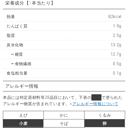
栄養成分
【1本当たり】
熱量
82kcal
たんぱく質
1.9g
脂質
2.5g
炭水化物
13.2g
糖質
12.7g
食物繊維
0.5g
食塩相当量
0.1g
アレルギー情報
本品には特定原材料等28品目において、下表の
■
で塗られた
アレルギー物質が含まれています。
※
アレルギー情報について
えび
かに
くるみ
小麦
そば
卵