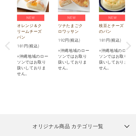
NEW
NEW
NEW
べ
贅
オレンジ＆ク
ツナたまごク
枝豆とチーズ
枚
リームチーズ
ロワッサン
のパン
パン
192
円(税込)
181
円(税込)
181
円(税込)
ロー
※沖縄地域のロー
※沖縄地域のロー
取り
※沖縄地域のロー
ソンではお取り
ソンではお取り
りま
ソンではお取り
扱いしておりま
扱いしておりま
扱いしておりま
せん。
せん。
せん。
オリジナル商品 カテゴリ一覧