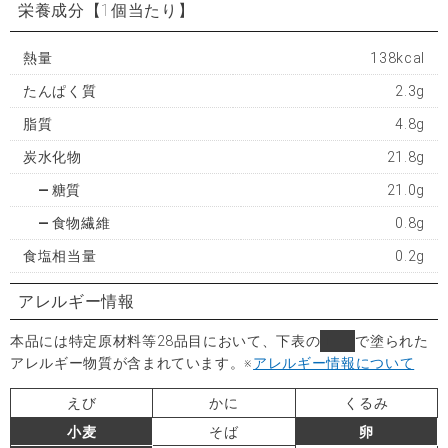
栄養成分
【1個当たり】
熱量
138kcal
たんぱく質
2.3g
脂質
4.8g
炭水化物
21.8g
糖質
21.0g
食物繊維
0.8g
食塩相当量
0.2g
アレルギー情報
本品には特定原材料等28品目において、下表の
■
で塗られた
アレルギー物質が含まれています。
※
アレルギー情報について
えび
かに
くるみ
小麦
そば
卵