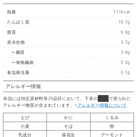
熱量
111kcal
たんぱく質
10.7g
脂質
6.0g
炭水化物
3.7g
糖質
3.4g
食物繊維
0.3g
食塩相当量
0.7g
アレルギー情報
本品には特定原材料等28品目において、下表の
■
で塗られた
アレルギー物質が含まれています。
※
アレルギー情報について
えび
かに
くるみ
小麦
そば
卵
乳成分
落花生
アーモンド