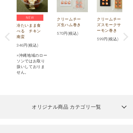
NEW
し
クリームチー
クリームチー
ズ生ハム巻き
ズスモークサ
冷たいまま食
ーモン巻き
べる チキン
570
円(税込)
南蛮
599
円(税込)
346
円(税込)
※沖縄地域のロー
ソンではお取り
扱いしておりま
せん。
オリジナル商品 カテゴリ一覧