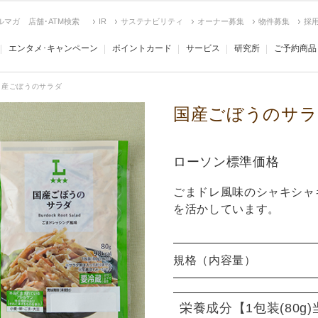
ルマガ
店舗･ATM検索
IR
サステナビリティ
オーナー募集
物件募集
採
エンタメ･キャンペーン
ポイントカード
サービス
研究所
ご予約商品
国産ごぼうのサラダ
国産ごぼうのサラ
ローソン標準価格
ごまドレ風味のシャキシャ
を活かしています。
規格（内容量）
栄養成分
【1包装(80g