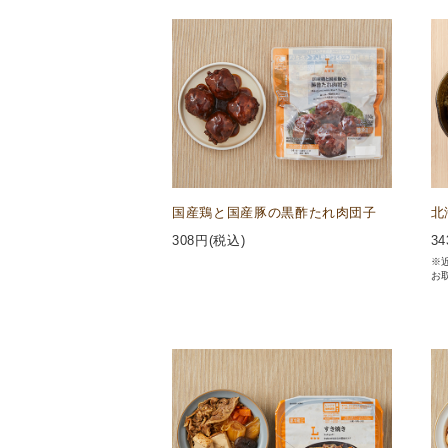
国産鶏と国産豚の黒酢たれ肉団子
北
308
円(税込)
34
※
お