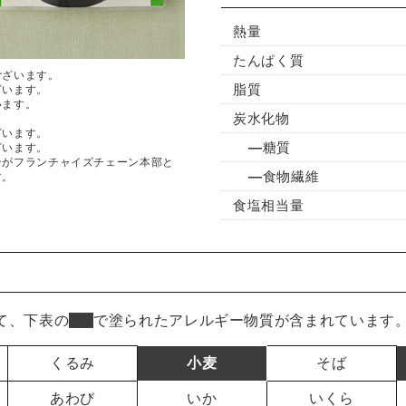
熱量
たんぱく質
ございます。
脂質
ざいます。
います。
炭水化物
ざいます。
糖質
ざいます。
ンがフランチャイズチェーン本部と
食物繊維
す。
食塩相当量
て、下表の
■
で塗られたアレルギー物質が含まれています
くるみ
小麦
そば
あわび
いか
いくら