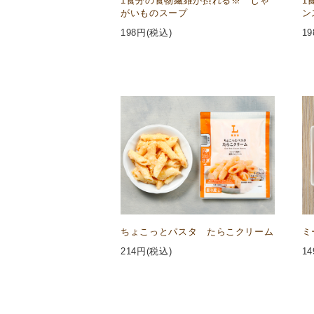
1食分の食物繊維が摂れる※ じゃ
1
がいものスープ
ン
198
円(税込)
19
ちょこっとパスタ たらこクリーム
ミ
214
円(税込)
14