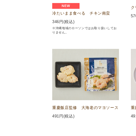
NEW
ク
冷たいまま食べる チキン南蛮
57
346
円(税込)
※沖縄地域のローソンではお取り扱いしてお
りません。
重慶飯店監修 大海老のマヨソース
重
491
円(税込)
49