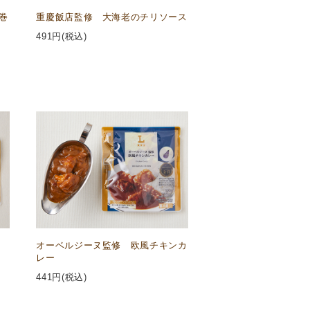
巻
重慶飯店監修 大海老のチリソース
491
円(税込)
オーベルジーヌ監修 欧風チキンカ
レー
441
円(税込)