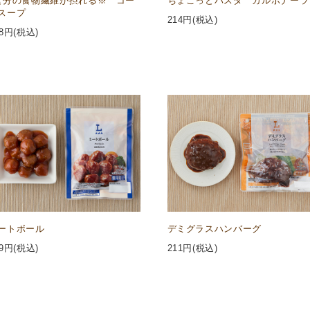
食分の食物繊維が摂れる※ コー
ちょこっとパスタ カルボナーラ
スープ
214
円(税込)
8
円(税込)
ートボール
デミグラスハンバーグ
9
円(税込)
211
円(税込)