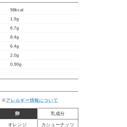
98kcal
1.9g
6.7g
8.4g
6.4g
2.0g
0.90g
。
※
アレルギー情報について
卵
乳成分
オレンジ
カシューナッツ