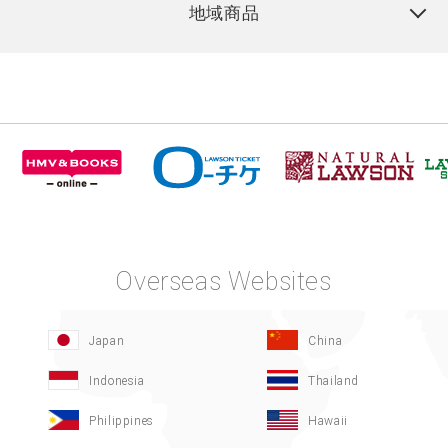
地域商品
Overseas Websites
Japan
China
Indonesia
Thailand
Philippines
Hawaii