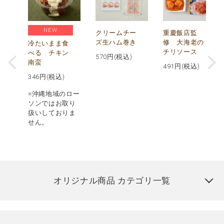
NEW
し
クリームチー
重慶飯店監
ズ生ハム巻き
修 大海老の
冷たいまま食
チリソース
べる チキン
570
円(税込)
南蛮
491
円(税込)
346
円(税込)
※沖縄地域のロー
ソンではお取り
扱いしておりま
せん。
オリジナル商品 カテゴリ一覧