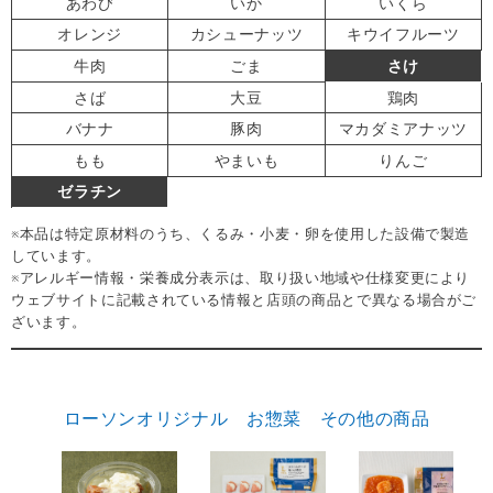
あわび
いか
いくら
オレンジ
カシューナッツ
キウイフルーツ
牛肉
ごま
さけ
さば
大豆
鶏肉
バナナ
豚肉
マカダミアナッツ
もも
やまいも
りんご
ゼラチン
※本品は特定原材料のうち、くるみ・小麦・卵を使用した設備で製造
しています。
※アレルギー情報・栄養成分表示は、取り扱い地域や仕様変更により
ウェブサイトに記載されている情報と店頭の商品とで異なる場合がご
ざいます。
ローソンオリジナル お惣菜 その他の商品