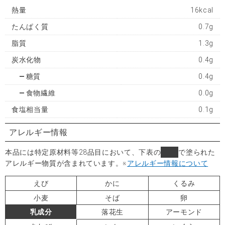
熱量
16kcal
たんぱく質
0.7g
脂質
1.3g
炭水化物
0.4g
糖質
0.4g
食物繊維
0.0g
食塩相当量
0.1g
アレルギー情報
本品には特定原材料等28品目において、下表の
■
で塗られた
アレルギー物質が含まれています。
※
アレルギー情報について
えび
かに
くるみ
小麦
そば
卵
乳成分
落花生
アーモンド