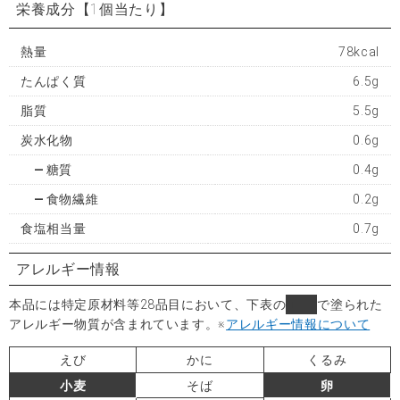
栄養成分
【1個当たり】
熱量
78kcal
たんぱく質
6.5g
脂質
5.5g
炭水化物
0.6g
糖質
0.4g
食物繊維
0.2g
食塩相当量
0.7g
アレルギー情報
本品には特定原材料等28品目において、下表の
■
で塗られた
アレルギー物質が含まれています。
※
アレルギー情報について
えび
かに
くるみ
小麦
そば
卵