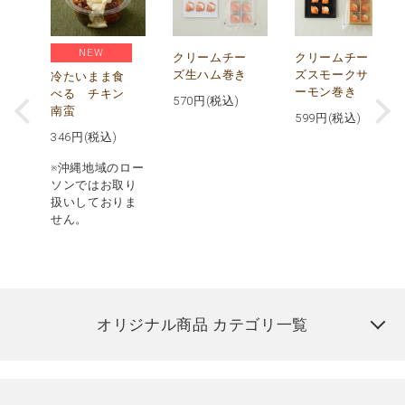
NEW
し
クリームチー
クリームチー
ズ生ハム巻き
ズスモークサ
冷たいまま食
ーモン巻き
べる チキン
570
円(税込)
南蛮
599
円(税込)
346
円(税込)
※沖縄地域のロー
ソンではお取り
扱いしておりま
せん。
オリジナル商品 カテゴリ一覧