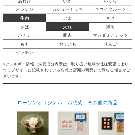
あわび
いか
いくら
オレンジ
カシューナッツ
キウイフルーツ
牛肉
ごま
さけ
さば
大豆
鶏肉
バナナ
豚肉
マカダミアナッツ
もも
やまいも
りんご
ゼラチン
※アレルギー情報・栄養成分表示は、取り扱い地域や仕様変更により
ウェブサイトに記載されている情報と店頭の商品とで異なる場合がご
ざいます。
ローソンオリジナル お惣菜 その他の商品