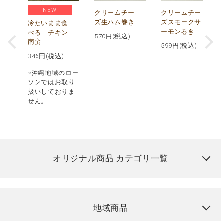
NEW
し
クリームチー
クリームチー
ズ生ハム巻き
ズスモークサ
冷たいまま食
ーモン巻き
べる チキン
570
円(税込)
南蛮
599
円(税込)
346
円(税込)
※沖縄地域のロー
ソンではお取り
扱いしておりま
せん。
オリジナル商品 カテゴリ一覧
地域商品