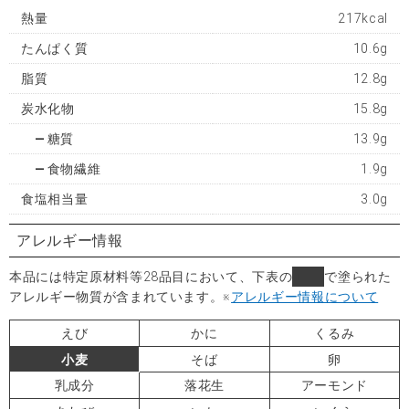
熱量
217kcal
たんぱく質
10.6g
脂質
12.8g
炭水化物
15.8g
糖質
13.9g
食物繊維
1.9g
食塩相当量
3.0g
アレルギー情報
本品には特定原材料等28品目において、下表の
■
で塗られた
アレルギー物質が含まれています。
※
アレルギー情報について
えび
かに
くるみ
小麦
そば
卵
乳成分
落花生
アーモンド