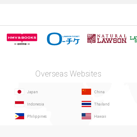
Overseas Websites
Japan
China
Indonesia
Thailand
Philippines
Hawaii