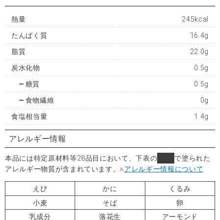
熱量
245kcal
たんぱく質
16.4g
脂質
22.0g
炭水化物
0.5g
糖質
0.5g
食物繊維
0g
食塩相当量
1.4g
アレルギー情報
本品には特定原材料等28品目において、下表の
■
で塗られた
アレルギー物質が含まれています。
※
アレルギー情報について
えび
かに
くるみ
小麦
そば
卵
乳成分
落花生
アーモンド