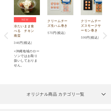
NEW
し
クリームチー
クリームチー
ズ生ハム巻き
ズスモークサ
冷たいまま食
ーモン巻き
べる チキン
570
円(税込)
南蛮
599
円(税込)
346
円(税込)
※沖縄地域のロー
ソンではお取り
扱いしておりま
せん。
オリジナル商品 カテゴリ一覧