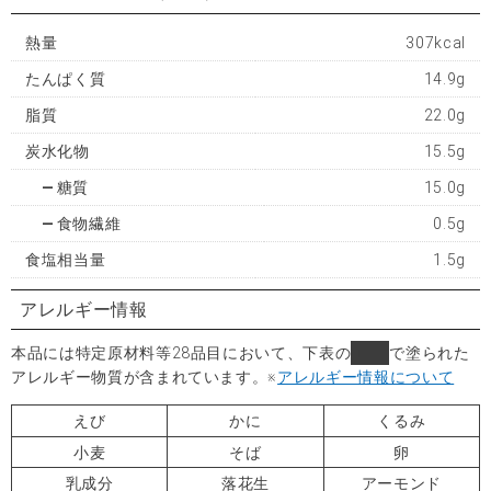
熱量
307kcal
たんぱく質
14.9g
脂質
22.0g
炭水化物
15.5g
糖質
15.0g
食物繊維
0.5g
食塩相当量
1.5g
アレルギー情報
本品には特定原材料等28品目において、下表の
■
で塗られた
アレルギー物質が含まれています。
※
アレルギー情報について
えび
かに
くるみ
小麦
そば
卵
乳成分
落花生
アーモンド