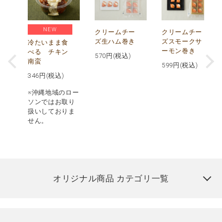
NEW
し
クリームチー
クリームチー
ズ生ハム巻き
ズスモークサ
冷たいまま食
ーモン巻き
べる チキン
570
円(税込)
南蛮
599
円(税込)
346
円(税込)
※沖縄地域のロー
ソンではお取り
扱いしておりま
せん。
オリジナル商品 カテゴリ一覧