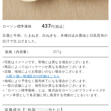
437
ローソン標準価格
円(税込)
豆腐と牛肉、たまねぎ、白ねぎを、木桶仕込み醤油と日高昆布の
出汁で仕上げました。
規格（内容量）
207g
※写真はイメージです。実物とは異なる場合がございます。
※商品によってはパッケージが異なる場合がございます。
※店舗、地域によりお取扱いのない場合がございます。
お取り扱い地域区分の詳細はこちら
※地域により予告なく販売終了になる場合がございます。
※一部の店舗により、発売日が異なる場合がございます。
※「ローソン標準価格」とは、株式会社ローソンがフランチャイズチ
ェーン本部として各店舗に対し推奨する売価のことをいいます。
栄養成分
【1包装(207g)当たり】