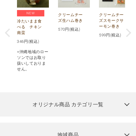
NEW
し
クリームチー
クリームチー
ズ生ハム巻き
ズスモークサ
冷たいまま食
ーモン巻き
べる チキン
570
円(税込)
南蛮
599
円(税込)
346
円(税込)
※沖縄地域のロー
ソンではお取り
扱いしておりま
せん。
オリジナル商品 カテゴリ一覧
地域商品