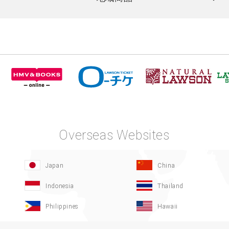
Overseas Websites
Japan
China
Indonesia
Thailand
Philippines
Hawaii