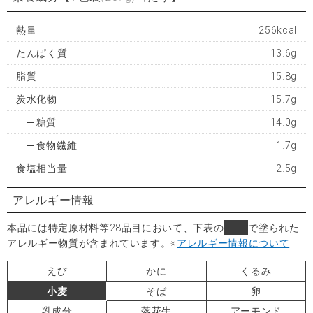
熱量
256kcal
たんぱく質
13.6g
脂質
15.8g
炭水化物
15.7g
糖質
14.0g
食物繊維
1.7g
食塩相当量
2.5g
アレルギー情報
本品には特定原材料等28品目において、下表の
■
で塗られた
アレルギー物質が含まれています。
※
アレルギー情報について
えび
かに
くるみ
小麦
そば
卵
乳成分
落花生
アーモンド