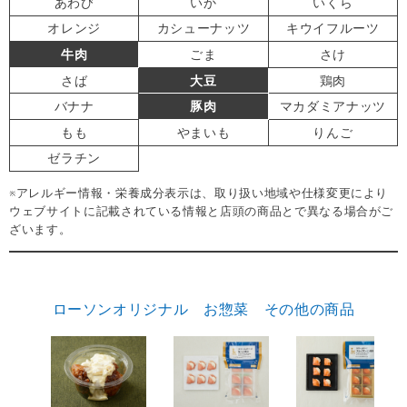
あわび
いか
いくら
オレンジ
カシューナッツ
キウイフルーツ
牛肉
ごま
さけ
さば
大豆
鶏肉
バナナ
豚肉
マカダミアナッツ
もも
やまいも
りんご
ゼラチン
※アレルギー情報・栄養成分表示は、取り扱い地域や仕様変更により
ウェブサイトに記載されている情報と店頭の商品とで異なる場合がご
ざいます。
ローソンオリジナル お惣菜 その他の商品