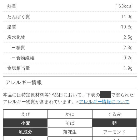
熱量
163kcal
たんぱく質
14.0g
脂質
10.8g
炭水化物
2.5g
糖質
2.3g
食物繊維
0.2g
食塩相当量
1.9g
アレルギー情報
本品には特定原材料等28品目において、下表の
■
で塗られた
アレルギー物質が含まれています。
※
アレルギー情報について
えび
かに
くるみ
小麦
そば
卵
乳成分
落花生
アーモンド