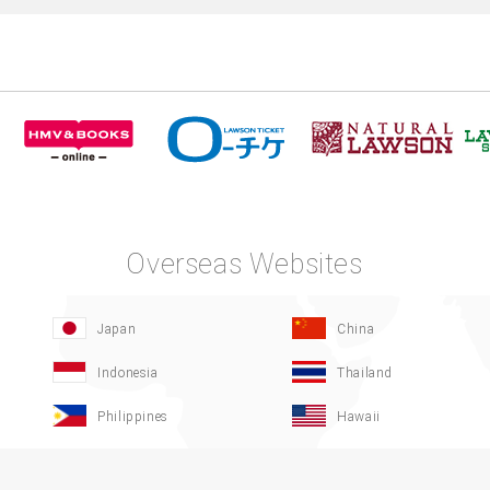
Overseas Websites
Japan
China
Indonesia
Thailand
Philippines
Hawaii