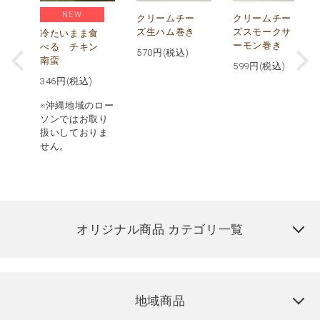
NEW
し
クリームチー
クリームチー
ズ生ハム巻き
ズスモークサ
冷たいまま食
ーモン巻き
べる チキン
570
円(税込)
南蛮
599
円(税込)
346
円(税込)
※沖縄地域のロー
ソンではお取り
扱いしておりま
せん。
オリジナル商品 カテゴリ一覧
地域商品