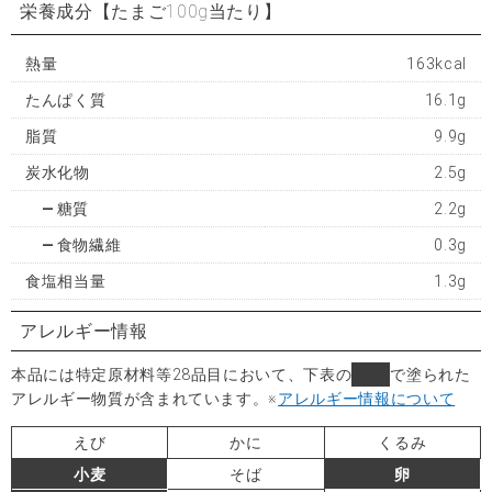
栄養成分
【たまご100g当たり】
熱量
163kcal
たんぱく質
16.1g
脂質
9.9g
炭水化物
2.5g
糖質
2.2g
食物繊維
0.3g
食塩相当量
1.3g
アレルギー情報
本品には特定原材料等28品目において、下表の
■
で塗られた
アレルギー物質が含まれています。
※
アレルギー情報について
えび
かに
くるみ
小麦
そば
卵