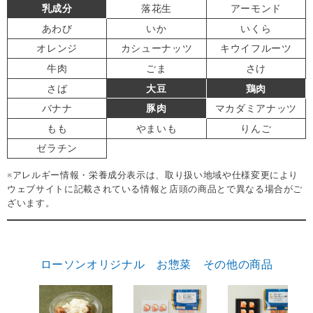
乳成分
落花生
アーモンド
あわび
いか
いくら
オレンジ
カシューナッツ
キウイフルーツ
牛肉
ごま
さけ
さば
大豆
鶏肉
バナナ
豚肉
マカダミアナッツ
もも
やまいも
りんご
ゼラチン
※アレルギー情報・栄養成分表示は、取り扱い地域や仕様変更により
ウェブサイトに記載されている情報と店頭の商品とで異なる場合がご
ざいます。
ローソンオリジナル お惣菜 その他の商品