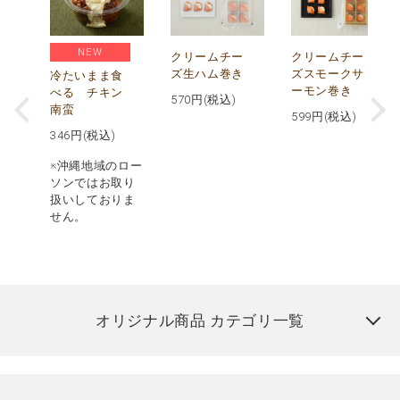
NEW
し
クリームチー
クリームチー
ズ生ハム巻き
ズスモークサ
冷たいまま食
ーモン巻き
べる チキン
570
円(税込)
南蛮
599
円(税込)
346
円(税込)
※沖縄地域のロー
ソンではお取り
扱いしておりま
せん。
オリジナル商品 カテゴリ一覧