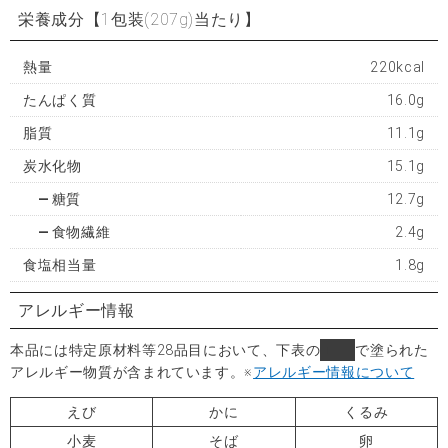
栄養成分
【1包装(207g)当たり】
熱量
220kcal
たんぱく質
16.0g
脂質
11.1g
炭水化物
15.1g
糖質
12.7g
食物繊維
2.4g
食塩相当量
1.8g
アレルギー情報
本品には特定原材料等28品目において、下表の
■
で塗られた
アレルギー物質が含まれています。
※
アレルギー情報について
えび
かに
くるみ
小麦
そば
卵