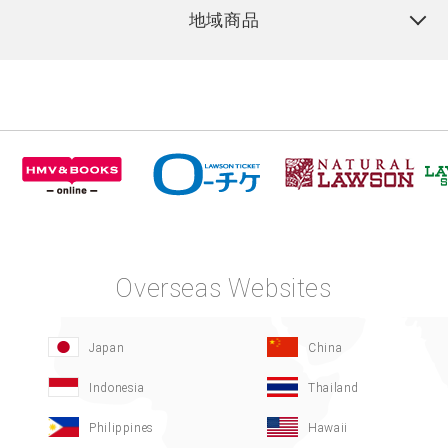
地域商品
Overseas Websites
Japan
China
Indonesia
Thailand
Philippines
Hawaii