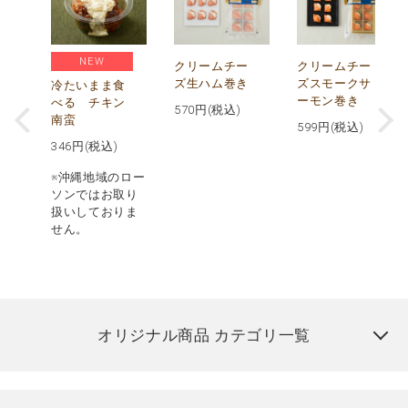
NEW
し
クリームチー
クリームチー
ズ生ハム巻き
ズスモークサ
冷たいまま食
ーモン巻き
べる チキン
570
円(税込)
南蛮
599
円(税込)
346
円(税込)
※沖縄地域のロー
ソンではお取り
扱いしておりま
せん。
オリジナル商品 カテゴリ一覧