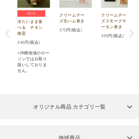
NEW
し
クリームチー
クリームチー
ズ生ハム巻き
ズスモークサ
冷たいまま食
ーモン巻き
べる チキン
570
円(税込)
南蛮
599
円(税込)
346
円(税込)
※沖縄地域のロー
ソンではお取り
扱いしておりま
せん。
オリジナル商品 カテゴリ一覧
地域商品