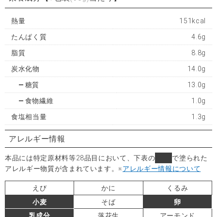
熱量
151kcal
たんぱく質
4.6g
脂質
8.8g
炭水化物
14.0g
糖質
13.0g
食物繊維
1.0g
食塩相当量
1.3g
アレルギー情報
本品には特定原材料等28品目において、下表の
■
で塗られた
アレルギー物質が含まれています。
※
アレルギー情報について
えび
かに
くるみ
小麦
そば
卵
乳成分
落花生
アーモンド