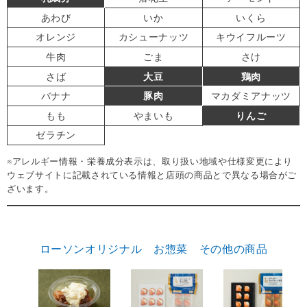
あわび
いか
いくら
オレンジ
カシューナッツ
キウイフルーツ
牛肉
ごま
さけ
さば
大豆
鶏肉
バナナ
豚肉
マカダミアナッツ
もも
やまいも
りんご
ゼラチン
※アレルギー情報・栄養成分表示は、取り扱い地域や仕様変更により
ウェブサイトに記載されている情報と店頭の商品とで異なる場合がご
ざいます。
ローソンオリジナル お惣菜 その他の商品