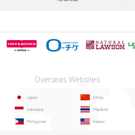
Overseas Websites
Japan
China
Indonesia
Thailand
Philippines
Hawaii