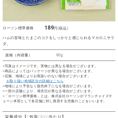
189
ローソン標準価格
円(税込)
ハムの旨味とたまごのコクをしっかりと感じられるマカロニサラ
ダ。
規格（内容量）
90g
※写真はイメージです。実物とは異なる場合がございます。
※商品によってはパッケージが異なる場合がございます。
※店舗、地域によりお取扱いのない場合がございます。
お取り扱い地域区分の詳細はこちら
※地域により予告なく販売終了になる場合がございます。
※一部の店舗により、発売日が異なる場合がございます。
※「ローソン標準価格」とは、株式会社ローソンがフランチャイズチ
ェーン本部として各店舗に対し推奨する売価のことをいいます。
栄養成分
【1包装(90g)当たり】