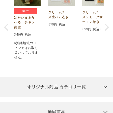
NEW
し
クリームチー
クリームチー
ズ生ハム巻き
ズスモークサ
冷たいまま食
ーモン巻き
べる チキン
570
円(税込)
南蛮
599
円(税込)
346
円(税込)
※沖縄地域のロー
ソンではお取り
扱いしておりま
せん。
オリジナル商品 カテゴリ一覧
地域商品