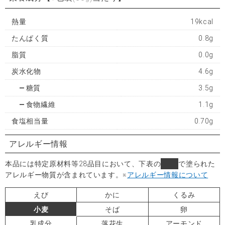
熱量
19kcal
たんぱく質
0.8g
脂質
0.0g
炭水化物
4.6g
糖質
3.5g
食物繊維
1.1g
食塩相当量
0.70g
アレルギー情報
本品には特定原材料等28品目において、下表の
■
で塗られた
アレルギー物質が含まれています。
※
アレルギー情報について
えび
かに
くるみ
小麦
そば
卵
乳成分
落花生
アーモンド