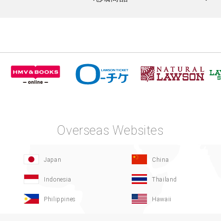
Overseas Websites
Japan
China
Indonesia
Thailand
Philippines
Hawaii