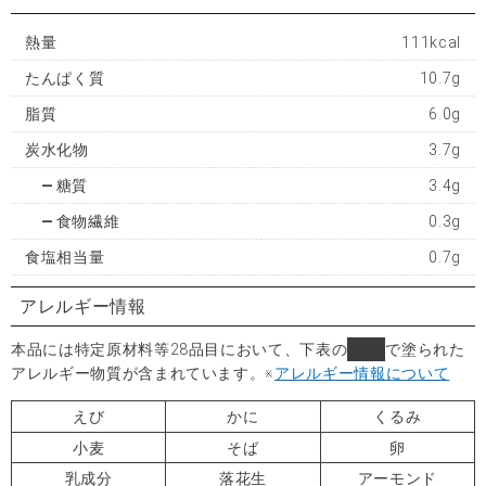
熱量
111kcal
たんぱく質
10.7g
脂質
6.0g
炭水化物
3.7g
糖質
3.4g
食物繊維
0.3g
食塩相当量
0.7g
アレルギー情報
本品には特定原材料等28品目において、下表の
■
で塗られた
アレルギー物質が含まれています。
※
アレルギー情報について
えび
かに
くるみ
小麦
そば
卵
乳成分
落花生
アーモンド