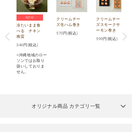
NEW
し
クリームチー
クリームチー
ズ生ハム巻き
ズスモークサ
冷たいまま食
ーモン巻き
べる チキン
570
円(税込)
南蛮
599
円(税込)
346
円(税込)
※沖縄地域のロー
ソンではお取り
扱いしておりま
せん。
オリジナル商品 カテゴリ一覧