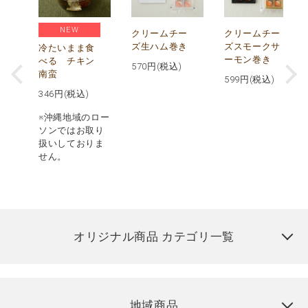
NEW
し
クリームチー
クリームチー
ズ生ハム巻き
ズスモークサ
冷たいまま食
ーモン巻き
べる チキン
570
円(税込)
南蛮
599
円(税込)
346
円(税込)
※沖縄地域のロー
ソンではお取り
扱いしておりま
せん。
オリジナル商品 カテゴリ一覧
地域商品