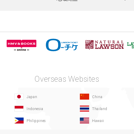
Overseas Websites
Japan
China
Indonesia
Thailand
Philippines
Hawaii