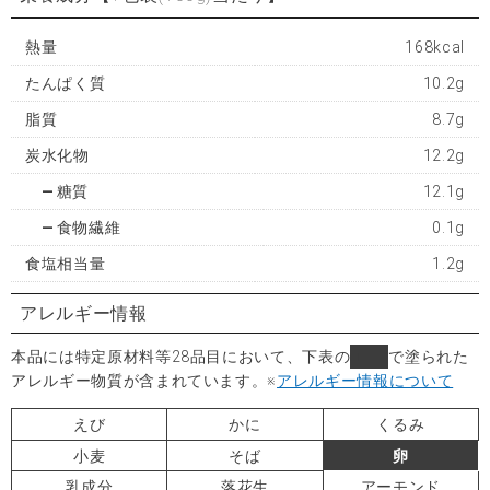
熱量
168kcal
たんぱく質
10.2g
脂質
8.7g
炭水化物
12.2g
糖質
12.1g
食物繊維
0.1g
食塩相当量
1.2g
アレルギー情報
本品には特定原材料等28品目において、下表の
■
で塗られた
アレルギー物質が含まれています。
※
アレルギー情報について
えび
かに
くるみ
小麦
そば
卵
乳成分
落花生
アーモンド