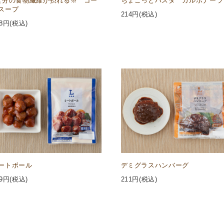
食分の食物繊維が摂れる※ コー
ちょこっとパスタ カルボナーラ
スープ
214
円(税込)
8
円(税込)
ートボール
デミグラスハンバーグ
9
円(税込)
211
円(税込)