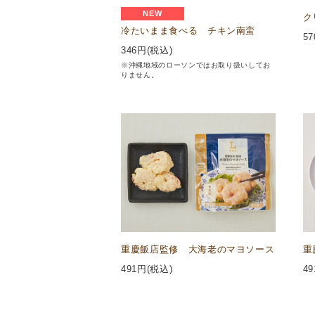
NEW
ク
冷たいまま食べる チキン南蛮
57
346
円(税込)
※沖縄地域のローソンではお取り扱いしてお
りません。
重慶飯店監修 大海老のマヨソース
重
491
円(税込)
49