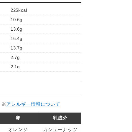
225kcal
10.6g
13.6g
16.4g
13.7g
2.7g
2.1g
。
※
アレルギー情報について
卵
乳成分
オレンジ
カシューナッツ