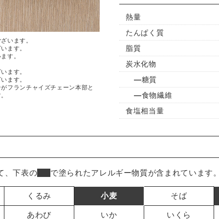
熱量
たんぱく質
ございます。
脂質
ざいます。
います。
炭水化物
ざいます。
糖質
ざいます。
ンがフランチャイズチェーン本部と
食物繊維
す。
食塩相当量
て、下表の
■
で塗られたアレルギー物質が含まれています
くるみ
小麦
そば
あわび
いか
いくら