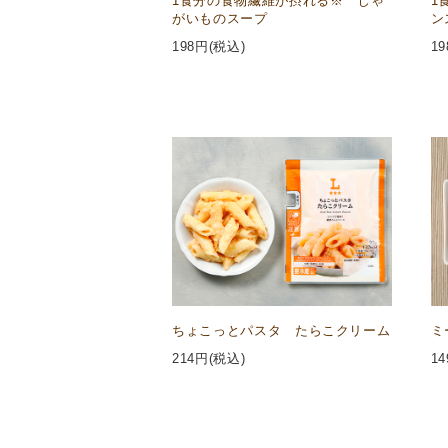
1食分の食物繊維が摂れる※ じゃ
1
がいものスープ
ン
198
円(税込)
19
ちょこっとパスタ たらこクリーム
ミ
214
円(税込)
14