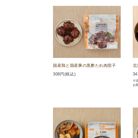
国産鶏と国産豚の黒酢たれ肉団子
北
308
円(税込)
34
※
お