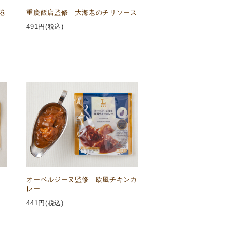
巻
重慶飯店監修 大海老のチリソース
491
円(税込)
オーベルジーヌ監修 欧風チキンカ
レー
441
円(税込)