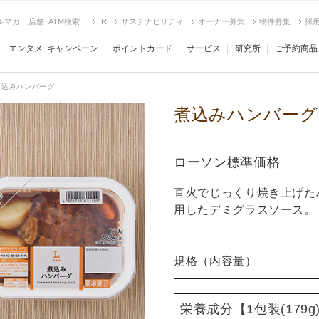
ルマガ
店舗･ATM検索
IR
サステナビリティ
オーナー募集
物件募集
採
エンタメ･キャンペーン
ポイントカード
サービス
研究所
ご予約商品
煮込みハンバーグ
煮込みハンバーグ
ローソン標準価格
直火でじっくり焼き上げた
用したデミグラスソース。
規格（内容量）
栄養成分
【1包装(179