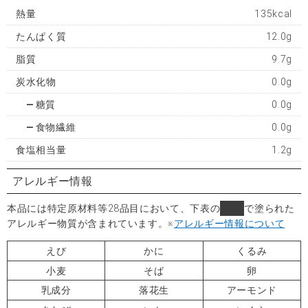
熱量
135kcal
たんぱく質
12.0g
脂質
9.7g
炭水化物
0.0g
糖質
0.0g
食物繊維
0.0g
食塩相当量
1.2g
アレルギー情報
本品には特定原材料等28品目において、下表の
■
で塗られた
アレルギー物質が含まれています。
※
アレルギー情報について
えび
かに
くるみ
小麦
そば
卵
乳成分
落花生
アーモンド