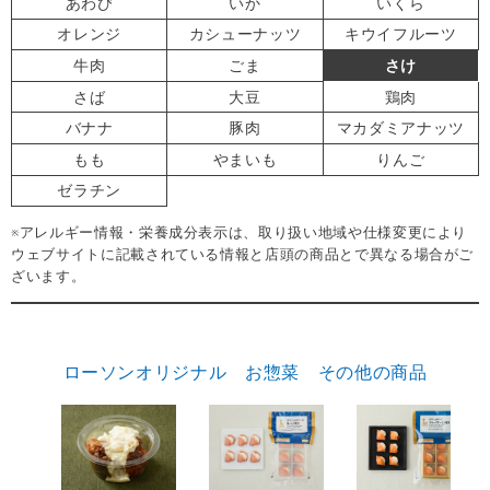
あわび
いか
いくら
オレンジ
カシューナッツ
キウイフルーツ
牛肉
ごま
さけ
さば
大豆
鶏肉
バナナ
豚肉
マカダミアナッツ
もも
やまいも
りんご
ゼラチン
※アレルギー情報・栄養成分表示は、取り扱い地域や仕様変更により
ウェブサイトに記載されている情報と店頭の商品とで異なる場合がご
ざいます。
ローソンオリジナル お惣菜 その他の商品