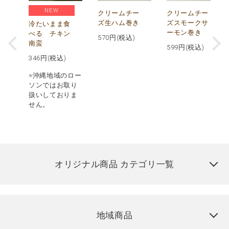
NEW
し
クリームチー
クリームチー
ズ生ハム巻き
ズスモークサ
冷たいまま食
ーモン巻き
べる チキン
570
円(税込)
南蛮
599
円(税込)
346
円(税込)
※沖縄地域のロー
ソンではお取り
扱いしておりま
せん。
オリジナル商品 カテゴリ一覧
地域商品