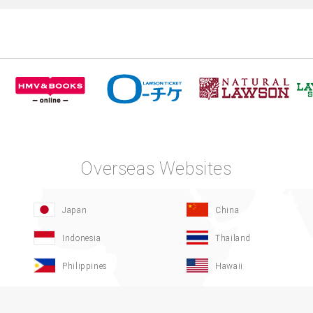
Overseas Websites
Japan
China
Indonesia
Thailand
Philippines
Hawaii