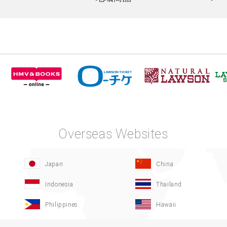
Overseas Websites
Japan
China
Indonesia
Thailand
Philippines
Hawaii