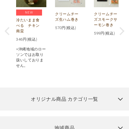
NEW
し
クリームチー
クリームチー
ズ生ハム巻き
ズスモークサ
冷たいまま食
ーモン巻き
べる チキン
570
円(税込)
南蛮
599
円(税込)
346
円(税込)
※沖縄地域のロー
ソンではお取り
扱いしておりま
せん。
オリジナル商品 カテゴリ一覧
地域商品