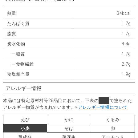
熱量
34kcal
たんぱく質
1.7g
脂質
1.7g
炭水化物
4.4g
糖質
1.7g
食物繊維
2.7g
食塩相当量
1.9g
アレルギー情報
本品には特定原材料等28品目において、下表の
■
で塗られた
アレルギー物質が含まれています。
※
アレルギー情報について
えび
かに
くるみ
小麦
そば
卵
乳成分
落花生
アーモンド