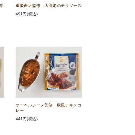
巻
重慶飯店監修 大海老のチリソース
491
円(税込)
オーベルジーヌ監修 欧風チキンカ
レー
441
円(税込)