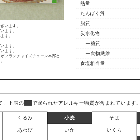
熱量
たんぱく質
脂質
ございます。
ざいます。
炭水化物
います。
糖質
ざいます。
ざいます。
食物繊維
ンがフランチャイズチェーン本部と
す。
食塩相当量
て、下表の
■
で塗られたアレルギー物質が含まれています
くるみ
小麦
そば
あわび
いか
いくら