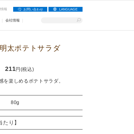
用情報
お問い合わせ
LANGUAGE
会社情報
明太ポテトサラダ
211
円(税込)
感を楽しめるポテトサラダ。
80g
)当たり】