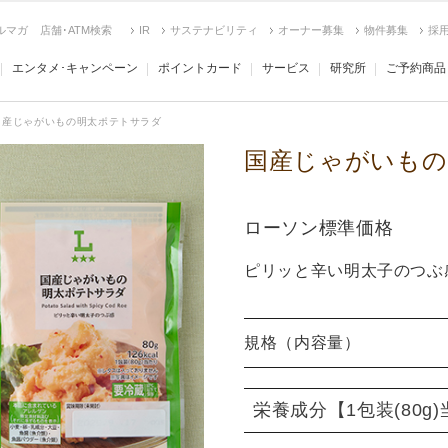
ルマガ
店舗･ATM検索
IR
サステナビリティ
オーナー募集
物件募集
採
エンタメ･キャンペーン
ポイントカード
サービス
研究所
ご予約商品
国産じゃがいもの明太ポテトサラダ
国産じゃがいもの
ローソン標準価格
ピリッと辛い明太子のつぶ
規格（内容量）
栄養成分
【1包装(80g