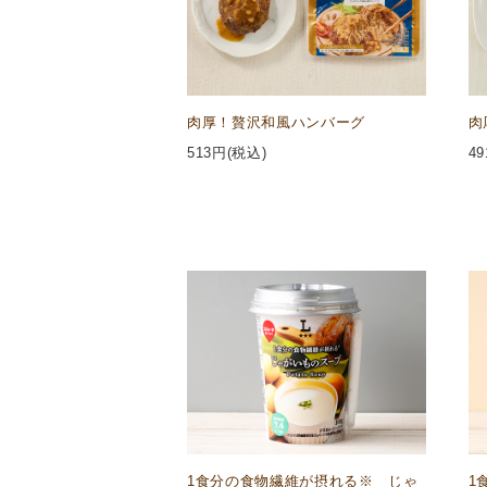
肉厚！贅沢和風ハンバーグ
肉
513
円(税込)
49
1食分の食物繊維が摂れる※ じゃ
1