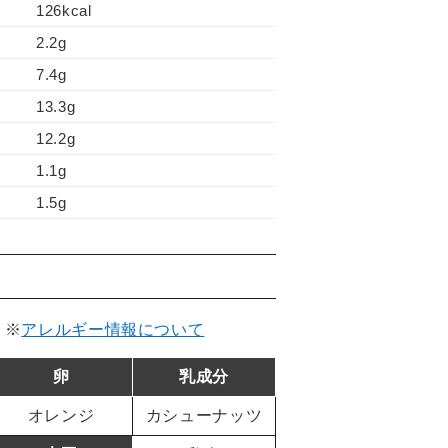
126kcal
2.2g
7.4g
13.3g
12.2g
1.1g
1.5g
。
※
アレルギー情報について
卵
乳成分
オレンジ
カシューナッツ