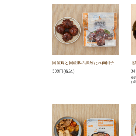
国産鶏と国産豚の黒酢たれ肉団子
北
308
円(税込)
34
※
お