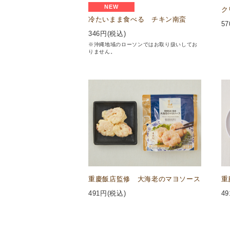
NEW
ク
冷たいまま食べる チキン南蛮
57
346
円(税込)
※沖縄地域のローソンではお取り扱いしてお
りません。
重慶飯店監修 大海老のマヨソース
重
491
円(税込)
49