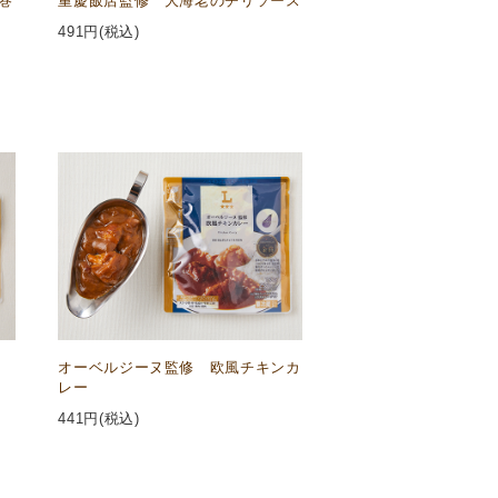
巻
重慶飯店監修 大海老のチリソース
491
円(税込)
オーベルジーヌ監修 欧風チキンカ
レー
441
円(税込)