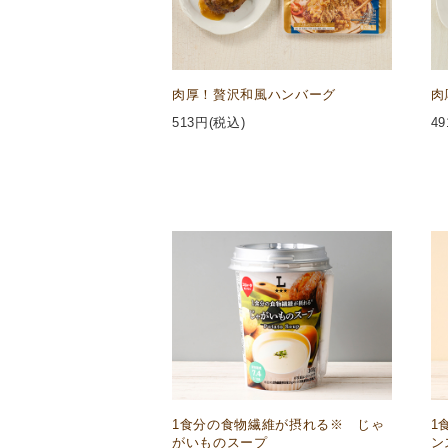
肉厚！贅沢和風ハンバーグ
肉
513
円(税込)
49
1食分の食物繊維が摂れる※ じゃ
1
がいものスープ
ン