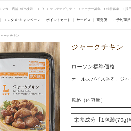
ルマガ
店舗･ATM検索
IR
サステナビリティ
オーナー募集
物件募集
採
エンタメ･キャンペーン
ポイントカード
サービス
研究所
ご予約商品
ジャークチキン
ジャークチキン
ローソン標準価格
オールスパイス香る、ジャ
規格（内容量）
栄養成分
【1包装(70g