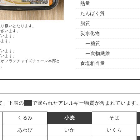
熱量
たんぱく質
脂質
取り扱いとなります。
ございます。
炭水化物
ざいます。
います。
糖質
ざいます。
食物繊維
ざいます。
ンがフランチャイズチェーン本部と
食塩相当量
す。
て、下表の
■
で塗られたアレルギー物質が含まれています
くるみ
小麦
そば
あわび
いか
いくら