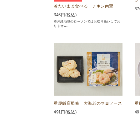
ク
冷たいまま食べる チキン南蛮
57
346
円(税込)
※沖縄地域のローソンではお取り扱いしてお
りません。
重慶飯店監修 大海老のマヨソース
重
491
円(税込)
49