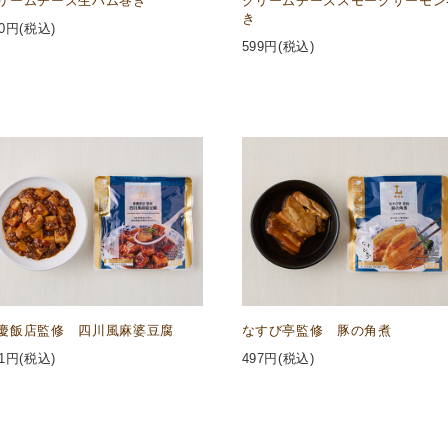
リームチーズ生ハム巻き
クリームチーズスモークサーモン
き
0
円(税込)
599
円(税込)
慶飯店監修 四川風麻婆豆腐
なすび亭監修 豚の角煮
1
円(税込)
497
円(税込)