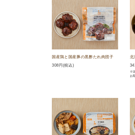
国産鶏と国産豚の黒酢たれ肉団子
北
308
円(税込)
34
※
お