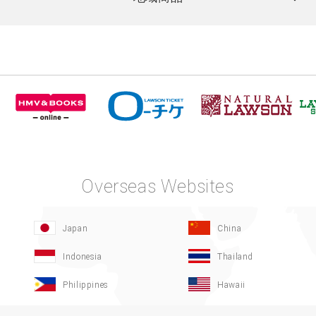
Overseas Websites
Japan
China
Indonesia
Thailand
Philippines
Hawaii