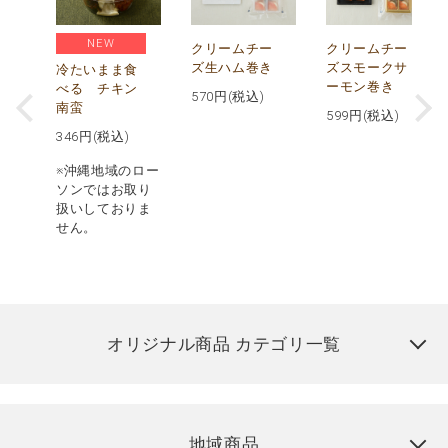
NEW
し
クリームチー
クリームチー
ズ生ハム巻き
ズスモークサ
冷たいまま食
ーモン巻き
べる チキン
570
円(税込)
南蛮
599
円(税込)
346
円(税込)
※沖縄地域のロー
ソンではお取り
扱いしておりま
せん。
オリジナル商品 カテゴリ一覧
地域商品