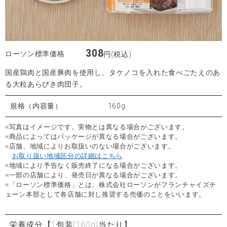
308
ローソン標準価格
円(税込)
国産鶏肉と国産豚肉を使用し、タケノコを入れた食べごたえのあ
る大粒あらびき肉団子。
規格（内容量）
160g
※写真はイメージです。実物とは異なる場合がございます。
※商品によってはパッケージが異なる場合がございます。
※店舗、地域によりお取扱いのない場合がございます。
お取り扱い地域区分の詳細はこちら
※地域により予告なく販売終了になる場合がございます。
※一部の店舗により、発売日が異なる場合がございます。
※「ローソン標準価格」とは、株式会社ローソンがフランチャイズチ
ェーン本部として各店舗に対し推奨する売価のことをいいます。
栄養成分
【1包装(160g)当たり】