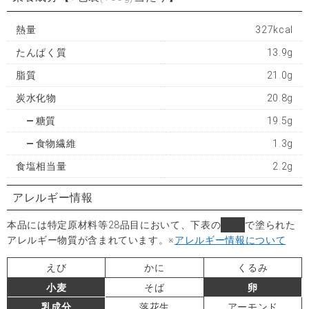
熱量
327kcal
たんぱく質
13.9g
脂質
21.0g
炭水化物
20.8g
糖質
19.5g
食物繊維
1.3g
食塩相当量
2.2g
アレルギー情報
本品には特定原材料等28品目において、下表の
■
で塗られた
アレルギー物質が含まれています。
※
アレルギー情報について
えび
かに
くるみ
小麦
そば
卵
乳成分
落花生
アーモンド