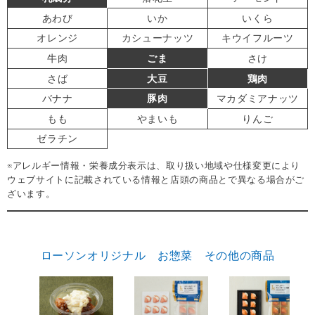
あわび
いか
いくら
オレンジ
カシューナッツ
キウイフルーツ
牛肉
ごま
さけ
さば
大豆
鶏肉
バナナ
豚肉
マカダミアナッツ
もも
やまいも
りんご
ゼラチン
※アレルギー情報・栄養成分表示は、取り扱い地域や仕様変更により
ウェブサイトに記載されている情報と店頭の商品とで異なる場合がご
ざいます。
ローソンオリジナル お惣菜 その他の商品