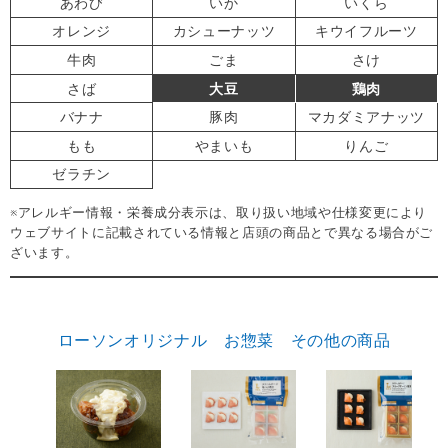
あわび
いか
いくら
オレンジ
カシューナッツ
キウイフルーツ
牛肉
ごま
さけ
さば
大豆
鶏肉
バナナ
豚肉
マカダミアナッツ
もも
やまいも
りんご
ゼラチン
※アレルギー情報・栄養成分表示は、取り扱い地域や仕様変更により
ウェブサイトに記載されている情報と店頭の商品とで異なる場合がご
ざいます。
ローソンオリジナル お惣菜 その他の商品