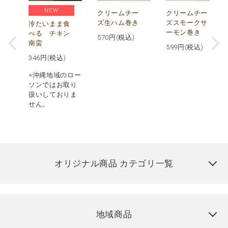
NEW
し
クリームチー
クリームチー
ズ生ハム巻き
ズスモークサ
冷たいまま食
ーモン巻き
べる チキン
570
円(税込)
南蛮
599
円(税込)
346
円(税込)
※沖縄地域のロー
ソンではお取り
扱いしておりま
せん。
オリジナル商品 カテゴリ一覧
地域商品