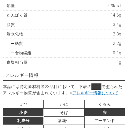
熱量
99kcal
たんぱく質
14.6g
脂質
3.4g
炭水化物
2.3g
糖質
2.2g
食物繊維
0.1g
食塩相当量
1.1g
アレルギー情報
本品には特定原材料等28品目において、下表の
■
で塗られた
アレルギー物質が含まれています。
※
アレルギー情報について
えび
かに
くるみ
小麦
そば
卵
乳成分
落花生
アーモンド