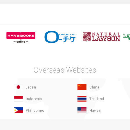
Overseas Websites
Japan
China
Indonesia
Thailand
Philippines
Hawaii