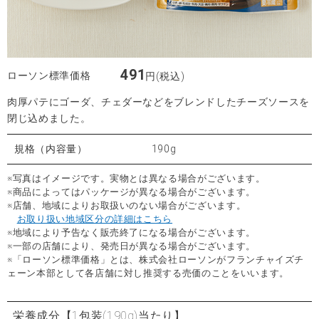
491
ローソン標準価格
円(税込)
肉厚パテにゴーダ、チェダーなどをブレンドしたチーズソースを
閉じ込めました。
規格（内容量）
190g
※写真はイメージです。実物とは異なる場合がございます。
※商品によってはパッケージが異なる場合がございます。
※店舗、地域によりお取扱いのない場合がございます。
お取り扱い地域区分の詳細はこちら
※地域により予告なく販売終了になる場合がございます。
※一部の店舗により、発売日が異なる場合がございます。
※「ローソン標準価格」とは、株式会社ローソンがフランチャイズチ
ェーン本部として各店舗に対し推奨する売価のことをいいます。
栄養成分
【1包装(190g)当たり】