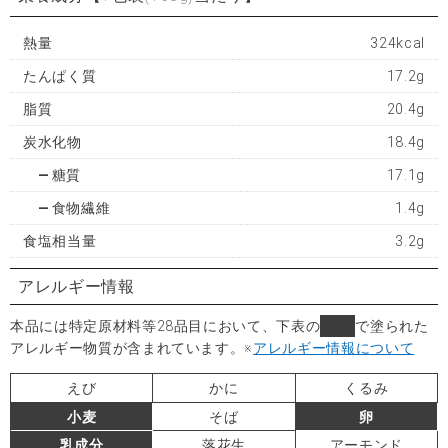
熱量
324kcal
たんぱく質
17.2g
脂質
20.4g
炭水化物
18.4g
糖質
17.1g
食物繊維
1.4g
食塩相当量
3.2g
アレルギー情報
本品には特定原材料等28品目において、下表の
■
で塗られた
アレルギー物質が含まれています。
※
アレルギー情報について
えび
かに
くるみ
小麦
そば
卵
乳成分
落花生
アーモンド