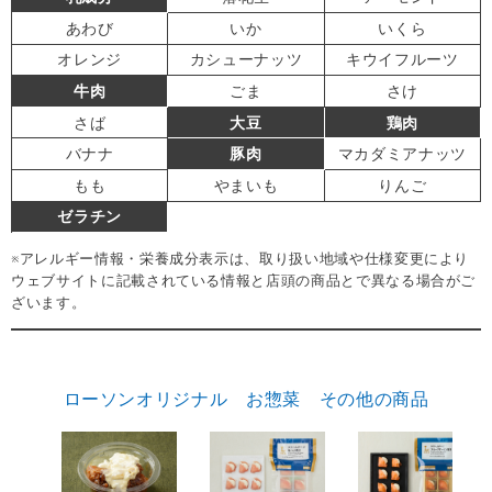
あわび
いか
いくら
オレンジ
カシューナッツ
キウイフルーツ
牛肉
ごま
さけ
さば
大豆
鶏肉
バナナ
豚肉
マカダミアナッツ
もも
やまいも
りんご
ゼラチン
※アレルギー情報・栄養成分表示は、取り扱い地域や仕様変更により
ウェブサイトに記載されている情報と店頭の商品とで異なる場合がご
ざいます。
ローソンオリジナル お惣菜 その他の商品