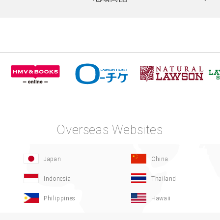
Overseas Websites
Japan
China
Indonesia
Thailand
Philippines
Hawaii