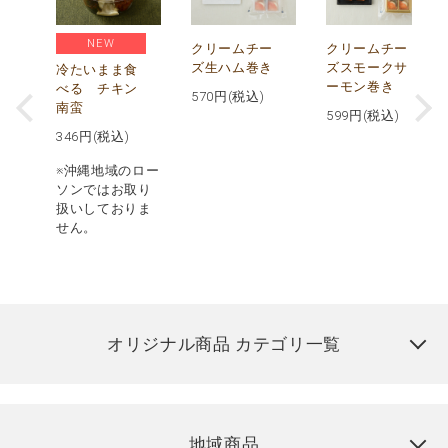
NEW
し
クリームチー
クリームチー
ズ生ハム巻き
ズスモークサ
冷たいまま食
ーモン巻き
べる チキン
570
円(税込)
南蛮
599
円(税込)
346
円(税込)
※沖縄地域のロー
ソンではお取り
扱いしておりま
せん。
オリジナル商品 カテゴリ一覧
地域商品