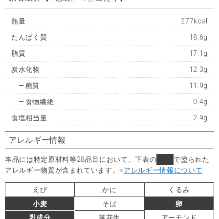
熱量
277kcal
たんぱく質
18.6g
脂質
17.1g
炭水化物
12.3g
糖質
11.9g
食物繊維
0.4g
食塩相当量
2.9g
アレルギー情報
本品には特定原材料等28品目において、下表の
■
で塗られた
アレルギー物質が含まれています。
※
アレルギー情報について
えび
かに
くるみ
小麦
そば
卵
乳成分
落花生
アーモンド