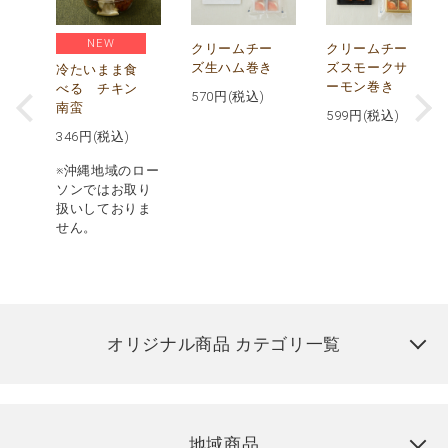
NEW
し
クリームチー
クリームチー
ズ生ハム巻き
ズスモークサ
冷たいまま食
ーモン巻き
べる チキン
570
円(税込)
南蛮
599
円(税込)
346
円(税込)
※沖縄地域のロー
ソンではお取り
扱いしておりま
せん。
オリジナル商品 カテゴリ一覧
地域商品