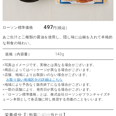
497
ローソン標準価格
円(税込)
あご出汁と二種類の醤油を使用し、隠し味に山椒を入れて本格的
な和食の味わい。
規格（内容量）
140g
※写真はイメージです。実物とは異なる場合がございます。
※商品によってはパッケージが異なる場合がございます。
※店舗、地域によりお取扱いのない場合がございます。
お取り扱い地域区分の詳細はこちら
※地域により予告なく販売終了になる場合がございます。
※一部の店舗により、発売日が異なる場合がございます。
※「ローソン標準価格」とは、株式会社ローソンがフランチャイズチ
ェーン本部として各店舗に対し推奨する売価のことをいいます。
栄養成分
【1包装(140g)当たり】