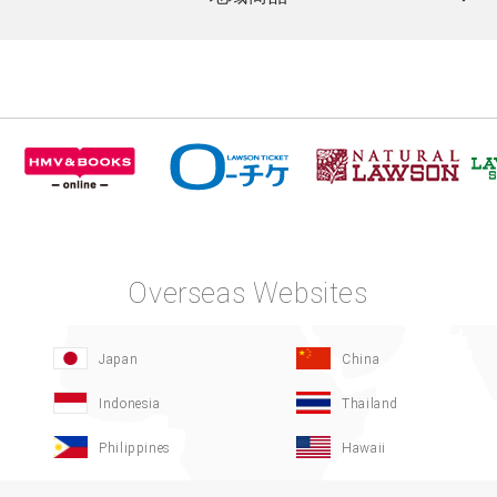
Overseas Websites
Japan
China
Indonesia
Thailand
Philippines
Hawaii