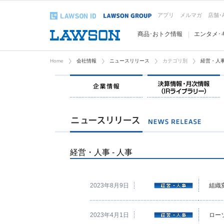
アプリ
メルマガ
店舗･
商品･おトク情報
エンタメ･
Home
会社情報
ニュースリリース
カテゴリ別
経営・人
企業情報
経営・人事 - 人事
2023年8月9日
組織
2023年4月1日
ロー