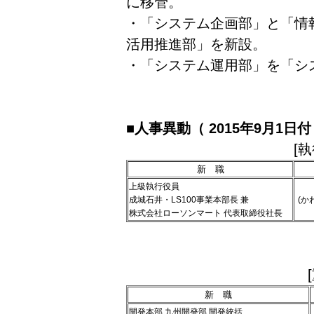
に移管。
・「システム企画部」と「情
活用推進部」を新設。
・「システム運用部」を「シ
■人事異動（ 2015年9月1日付
[
新 職
上級執行役員
成城石井・LS100事業本部長 兼
(か
株式会社ローソンマート 代表取締役社長
新 職
開発本部 九州開発部 開発統括