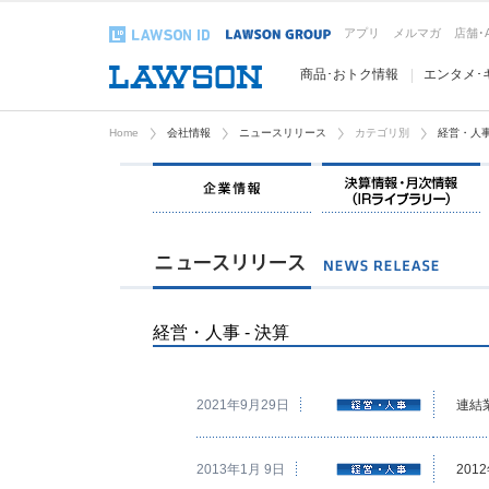
アプリ
メルマガ
店舗･
商品･おトク情報
エンタメ･
Home
会社情報
ニュースリリース
カテゴリ別
経営・人
企業情報
経営・人事 - 決算
2021年9月29日
連結
2013年1月 9日
20