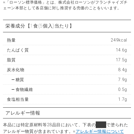
※「ローソン標準価格」とは、株式会社ローソンがフランチャイズチ
ェーン本部として各店舗に対し推奨する売価のことをいいます。
栄養成分
【1食(5個入)当たり】
熱量
249kcal
たんぱく質
14.6g
脂質
17.5g
炭水化物
8.4g
糖質
7.9g
食物繊維
0.5g
食塩相当量
1.7g
アレルギー情報
本品には特定原材料等28品目において、下表の
■
で塗られた
アレルギー物質が含まれています。
※
アレルギー情報について