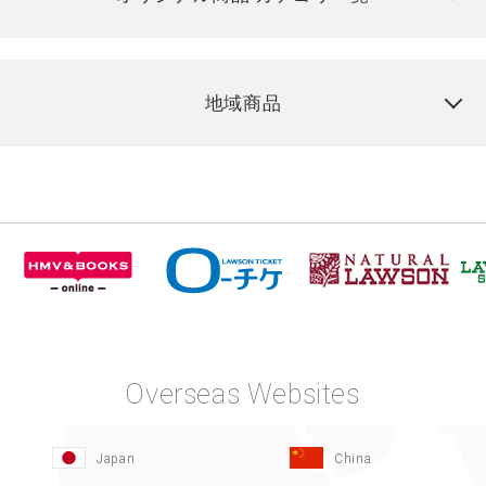
地域商品
Overseas Websites
Japan
China