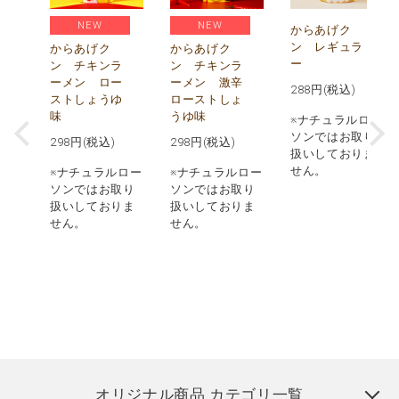
NEW
NEW
)
からあげク
ン レギュラ
からあげク
からあげク
ー
ン チキンラ
ン チキンラ
価
ーメン ロー
ーメン 激辛
)
288
円(税込)
ストしょうゆ
ローストしょ
味
うゆ味
ロー
※ナチュラルロー
取り
ソンではお取り
298
円(税込)
298
円(税込)
りま
扱いしておりま
せん。
※ナチュラルロー
※ナチュラルロー
実施
ソンではお取り
ソンではお取り
品の
扱いしておりま
扱いしておりま
での
せん。
せん。
あり
オリジナル商品 カテゴリ一覧