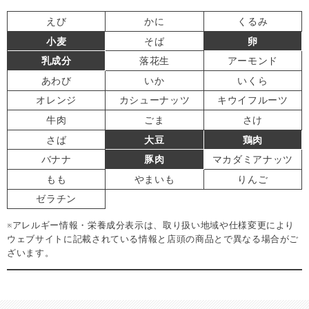
えび
かに
くるみ
小麦
そば
卵
乳成分
落花生
アーモンド
あわび
いか
いくら
オレンジ
カシューナッツ
キウイフルーツ
牛肉
ごま
さけ
さば
大豆
鶏肉
バナナ
豚肉
マカダミアナッツ
もも
やまいも
りんご
ゼラチン
※アレルギー情報・栄養成分表示は、取り扱い地域や仕様変更により
ウェブサイトに記載されている情報と店頭の商品とで異なる場合がご
ざいます。